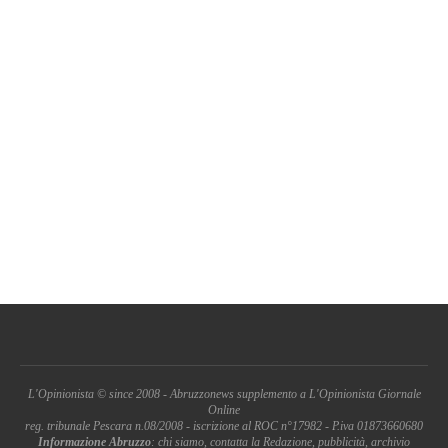
L'Opinionista © since 2008 - Abruzzonews supplemento a L'Opinionista Giornale
Online
reg. tribunale Pescara n.08/2008 - iscrizione al ROC n°17982 - P.iva 01873660680
Informazione Abruzzo
: chi siamo, contatta la Redazione, pubblicità, archivio