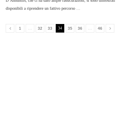
D’Annuntiis, che ci ha dato ampie rassicurazioni, si sono dimostrati
disponibili a riprendere un fattivo percorso …
1
…
32
33
34
35
36
…
46