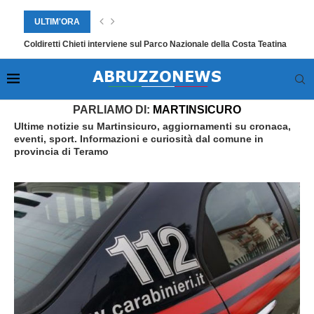
ULTIM'ORA
“Emozioni in Musica 2026” apre con un concerto memorabile dei Tiroma
Home
»
Martinsicuro
»
Pagina 34
PARLIAMO DI:
MARTINSICURO
Ultime notizie su Martinsicuro, aggiornamenti su cronaca,
eventi, sport. Informazioni e curiosità dal comune in
provincia di Teramo