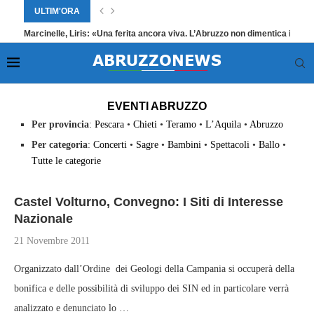
ULTIM'ORA
Marcinelle, Liris: «Una ferita ancora viva. L’Abruzzo non dimentica i suoi
Home
»
Eventi Abruzzo
»
Pagina 3133
EVENTI ABRUZZO
Per provincia
:
Pescara
•
Chieti
•
Teramo
•
L’Aquila
•
Abruzzo
Per categoria
:
Concerti
•
Sagre
•
Bambini
•
Spettacoli
•
Ballo
•
Tutte le categorie
Castel Volturno, Convegno: I Siti di Interesse
Nazionale
21 Novembre 2011
Organizzato dall’Ordine dei Geologi della Campania si occuperà della
bonifica e delle possibilità di sviluppo dei SIN ed in particolare verrà
analizzato e denunciato lo …