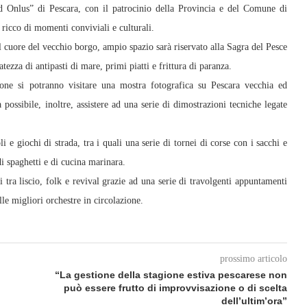
 Onlus” di Pescara, con il patrocinio della Provincia e del Comune di
ricco di momenti conviviali e culturali.
l cuore del vecchio borgo, ampio spazio sarà riservato alla Sagra del Pesce
atezza di antipasti di mare, primi piatti e frittura di paranza.
zione si potranno visitare una mostra fotografica su Pescara vecchia ed
à possibile, inoltre, assistere ad una serie di dimostrazioni tecniche legate
i e giochi di strada, tra i quali una serie di tornei di corse con i sacchi e
i spaghetti e di cucina marinara.
i tra liscio, folk e revival grazie ad una serie di travolgenti appuntamenti
lle migliori orchestre in circolazione.
prossimo articolo
“La gestione della stagione estiva pescarese non
può essere frutto di improvvisazione o di scelta
dell’ultim’ora”