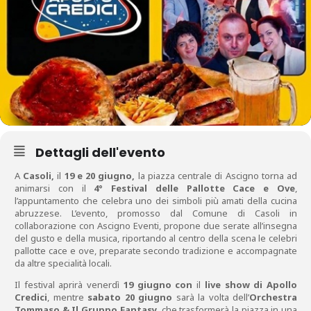
Dettagli dell'evento
A
Casoli,
il
19 e 20 giugno,
la piazza centrale di Ascigno torna ad
animarsi con il
4° Festival delle Pallotte Cace e Ove
,
l’appuntamento che celebra uno dei simboli più amati della cucina
abruzzese. L’evento, promosso dal Comune di Casoli in
collaborazione con Ascigno Eventi, propone due serate all’insegna
del gusto e della musica, riportando al centro della scena le celebri
pallotte cace e ove, preparate secondo tradizione e accompagnate
da altre specialità locali.
Il festival aprirà venerdì
19 giugno con
il
live show di Apollo
Credici
, mentre
sabato 20 giugno
sarà la volta dell’
Orchestra
Tommaso & Il Gruppo Fantasy
, che trasformerà la piazza in una