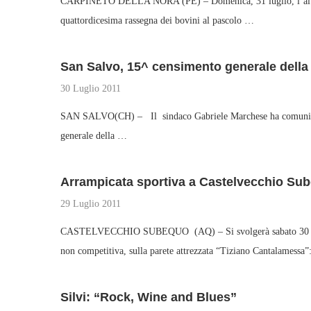
CARPINETO DELLA NORA (PE) – Domenica, 31 luglio, l’altopiano
quattordicesima rassegna dei bovini al pascolo …
San Salvo, 15^ censimento generale della 
30 Luglio 2011
SAN SALVO(CH) – Il sindaco Gabriele Marchese ha comunicato
generale della …
Arrampicata sportiva a Castelvecchio Su
29 Luglio 2011
CASTELVECCHIO SUBEQUO (AQ) – Si svolgerà sabato 30 luglio
non competitiva, sulla parete attrezzata “Tiziano Cantalamessa
Silvi: “Rock, Wine and Blues”