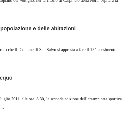
 del Voltigno, nel territorio di Carpineto della Nora, ospiterà la
popolazione e delle abitazioni
 che il Comune di San Salvo si appresta a fare il 15^ censimento
bequo
 2011 alle ore 8.30, la seconda edizione dell’arrampicata sportiva
”: …