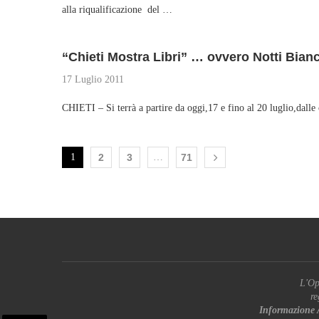
alla riqualificazione del …
“Chieti Mostra Libri” … ovvero Notti Bianch
17 Luglio 2011
CHIETI – Si terrà a partire da oggi,17 e fino al 20 luglio,dall
1
2
3
…
71
L'Op
re
Informazione 