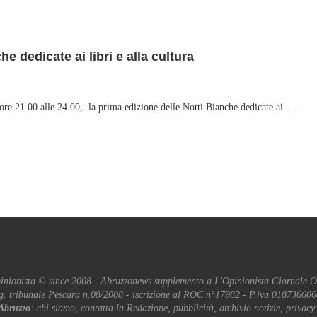
e dedicate ai libri e alla cultura
e ore 21.00 alle 24.00, la prima edizione delle Notti Bianche dedicate ai …
inionista © since 2008 - Abruzzonews supplemento a L'Opinionista Giornale O
g. tribunale Pescara n.08/2008 - iscrizione al ROC n°17982 - P.iva 01873660
Abruzzo
: chi siamo, contatta la Redazione, pubblicità, archivio notizie, privacy