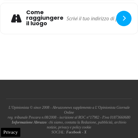
Come
raggiungere
il luogo
L'Opinionista © since 2008 - Abruzzonews supplemento a L'Opinionista Giornale
Online
reg. tribunale Pescara n.08/2008 - iscrizione al ROC n°17982 - P.iva 01873660680
Informazione Abruzzo
: chi siamo, contatta la Redazione, pubblicità, archivio
notizie, privacy e policy cookie
Privacy
SOCIAL:
Facebook
-
X