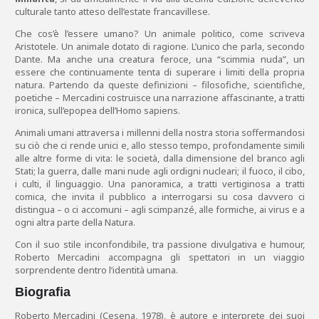
culturale tanto atteso dell’estate francavillese.
Che cos’è l’essere umano? Un animale politico, come scriveva
Aristotele. Un animale dotato di ragione. L’unico che parla, secondo
Dante. Ma anche una creatura feroce, una “scimmia nuda”, un
essere che continuamente tenta di superare i limiti della propria
natura. Partendo da queste definizioni – filosofiche, scientifiche,
poetiche – Mercadini costruisce una narrazione affascinante, a tratti
ironica, sull’epopea dell’Homo sapiens.
Animali umani attraversa i millenni della nostra storia soffermandosi
su ciò che ci rende unici e, allo stesso tempo, profondamente simili
alle altre forme di vita: le società, dalla dimensione del branco agli
Stati; la guerra, dalle mani nude agli ordigni nucleari; il fuoco, il cibo,
i culti, il linguaggio. Una panoramica, a tratti vertiginosa a tratti
comica, che invita il pubblico a interrogarsi su cosa davvero ci
distingua – o ci accomuni – agli scimpanzé, alle formiche, ai virus e a
ogni altra parte della Natura.
Con il suo stile inconfondibile, tra passione divulgativa e humour,
Roberto Mercadini accompagna gli spettatori in un viaggio
sorprendente dentro l’identità umana.
Biografia
Roberto Mercadini (Cesena, 1978), è autore e interprete dei suoi