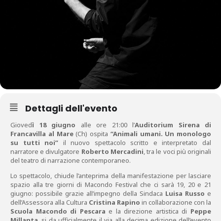
Dettagli dell'evento
Gioved
ì 18 giugno
alle ore 21:00 l’
Auditorium Sirena di
Francavilla al Mare
(Ch) ospita
“Animali umani. Un monologo
su tutti noi”
il nuovo spettacolo scritto e interpretato dal
narratore e divulgatore
Roberto Mercadini
, tra le voci più originali
del teatro di narrazione contemporaneo.
Lo spettacolo, chiude l’anteprima della manifestazione per lasciare
spazio alla tre giorni di Macondo Festival che ci sarà 19, 20 e 21
giugno: possibile grazie all’impegno della Sindaca
Luisa Russo
e
dell’Assessora alla Cultura
Cristina Rapino
in collaborazione con la
Scuola Macondo di Pescara
e la direzione artistica di
Peppe
Millanta
, si da ufficialmente il via alla decima edizione dell’evento