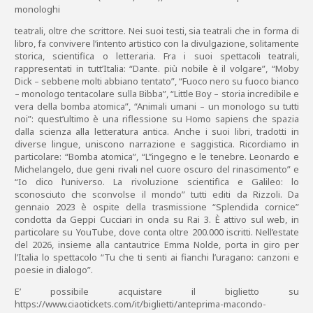
monologhi
teatrali, oltre che scrittore. Nei suoi testi, sia teatrali che in forma di
libro, fa convivere l’intento artistico con la divulgazione, solitamente
storica, scientifica o letteraria. Fra i suoi spettacoli teatrali,
rappresentati in tutt’Italia: “Dante. più nobile è il volgare”, “Moby
Dick – sebbene molti abbiano tentato”, “Fuoco nero su fuoco bianco
– monologo tentacolare sulla Bibba”, “Little Boy – storia incredibile e
vera della bomba atomica”, “Animali umani – un monologo su tutti
noi”: quest’ultimo è una riflessione su Homo sapiens che spazia
dalla scienza alla letteratura antica. Anche i suoi libri, tradotti in
diverse lingue, uniscono narrazione e saggistica. Ricordiamo in
particolare: “Bomba atomica”, “L’’ingegno e le tenebre. Leonardo e
Michelangelo, due geni rivali nel cuore oscuro del rinascimento” e
“Io dico l’universo. La rivoluzione scientifica e Galileo: lo
sconosciuto che sconvolse il mondo” tutti editi da Rizzoli. Da
gennaio 2023 è ospite della trasmissione “Splendida cornice”
condotta da Geppi Cucciari in onda su Rai 3. È attivo sul web, in
particolare su YouTube, dove conta oltre 200.000 iscritti. Nell’estate
del 2026, insieme alla cantautrice Emma Nolde, porta in giro per
l’Italia lo spettacolo “Tu che ti senti ai fianchi l’uragano: canzoni e
poesie in dialogo”.
E’ possibile acquistare il biglietto su
https://www.ciaotickets.com/it/biglietti/anteprima-macondo-