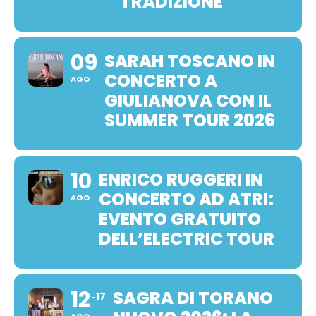
TRADIZIONE
09
SARAH TOSCANO IN
CONCERTO A
AGO
GIULIANOVA CON IL
SUMMER TOUR 2026
10
ENRICO RUGGERI IN
CONCERTO AD ATRI:
AGO
EVENTO GRATUITO
DELL’ELECTRIC TOUR
12
SAGRA DI TORANO
17