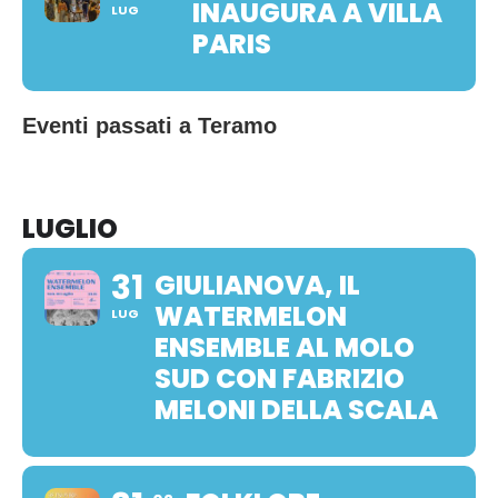
INAUGURA A VILLA
LUG
PARIS
Eventi passati a Teramo
LUGLIO
31
GIULIANOVA, IL
WATERMELON
LUG
ENSEMBLE AL MOLO
SUD CON FABRIZIO
MELONI DELLA SCALA