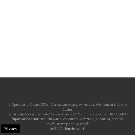
L'Opinionista © since 2008 - Abruzzonews supplemento a L'Opinionista Giornale
Online
reg. tribunale Pescara n.08/2008 - iscrizione al ROC n°17982 - P.iva 01873660680
Informazione Abruzzo
: chi siamo, contatta la Redazione, pubblicità, archivio
notizie, privacy e policy cookie
Privacy
SOCIAL:
Facebook
-
X