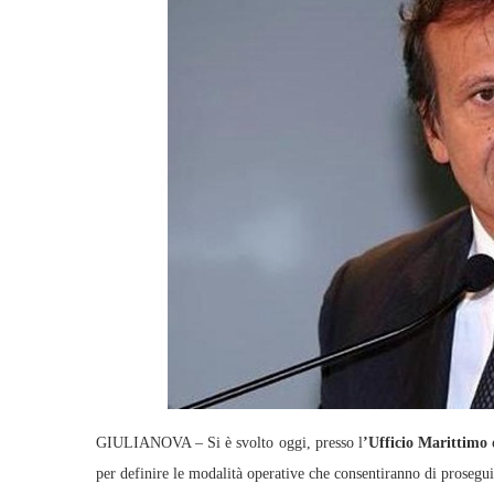
GIULIANOVA – Si è svolto oggi, presso l
’Ufficio Marittimo 
per definire le modalità operative che consentiranno di proseguir