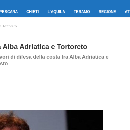
PESCARA
CHIETI
L’AQUILA
TERAMO
REGIONE
AT
 e Tortoreto
a Alba Adriatica e Tortoreto
ori di difesa della costa tra Alba Adriatica e
osto