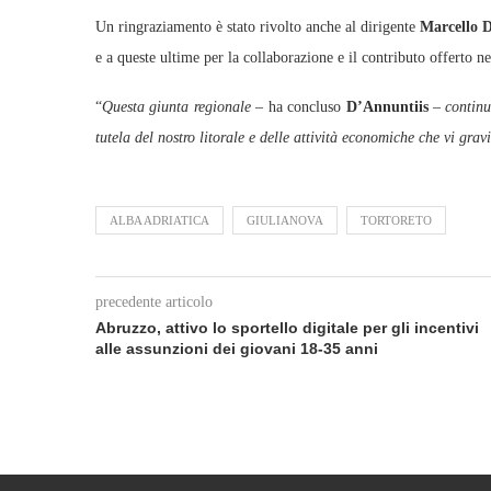
Un ringraziamento è stato rivolto anche al dirigente
Marcello D
e a queste ultime per la collaborazione e il contributo offerto ne
“
Questa giunta regionale
– ha concluso
D’Annuntiis
–
continua
tutela del nostro litorale e delle attività economiche che vi grav
ALBA ADRIATICA
GIULIANOVA
TORTORETO
precedente articolo
Abruzzo, attivo lo sportello digitale per gli incentivi
alle assunzioni dei giovani 18‑35 anni