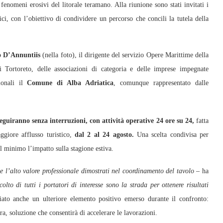
 fenomeni erosivi del litorale teramano. Alla riunione sono stati invitati i
tici, con l’obiettivo di condividere un percorso che concili la tutela della
 D’Annuntiis
(nella foto), il dirigente del servizio Opere Marittime della
 Tortoreto, delle associazioni di categoria e delle imprese impegnate
onali il
Comune di Alba Adriatica
, comunque rappresentato dalle
eguiranno senza interruzioni, con attività operative 24 ore su 24,
fatta
giore afflusso turistico,
dal 2 al 24 agosto.
Una scelta condivisa per
al minimo l’impatto sulla stagione estiva.
e l’alto valore professionale dimostrati nel coordinamento del tavolo
– ha
lto di tutti i portatori di interesse sono la strada per ottenere risultati
iato anche un ulteriore elemento positivo emerso durante il confronto:
ra, soluzione che consentirà di accelerare le lavorazioni.