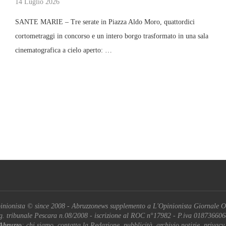
14 Luglio 2026
SANTE MARIE – Tre serate in Piazza Aldo Moro, quattordici
cortometraggi in concorso e un intero borgo trasformato in una sala
cinematografica a cielo aperto: …
inionista © since 2008 - Abruzzonews supplemento a L'Opinionista Giornale O
g. tribunale Pescara n.08/2008 - iscrizione al ROC n°17982 - P.iva 01873660
Abruzzo
: chi siamo, contatta la Redazione, pubblicità, archivio notizie, privacy