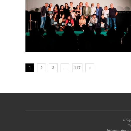
1
2
3
…
117
L'Op
re
Informazione 