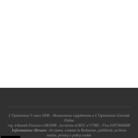
L'Opinionista © since 2008 - Abruzzonews supplemento a L'Opinionista Giornale
Online
reg. tribunale Pescara n.08/2008 - iscrizione al ROC n°17982 - P.iva 01873660680
Informazione Abruzzo
: chi siamo, contatta la Redazione, pubblicità, archivio
notizie, privacy e policy cookie