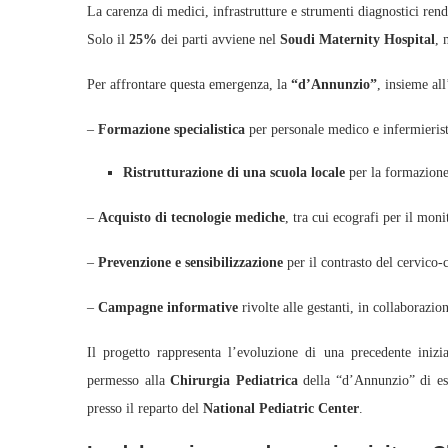
La carenza di medici, infrastrutture e strumenti diagnostici rend
Solo il
25%
dei parti avviene nel
Soudi Maternity Hospital
, 
Per affrontare questa emergenza, la
“d’Annunzio”
, insieme all
–
Formazione specialistica
per personale medico e infermierist
Ristrutturazione di una scuola locale
per la formazion
–
Acquisto di tecnologie mediche
, tra cui ecografi per il mon
–
Prevenzione e sensibilizzazione
per il contrasto del cervico
–
Campagne informative
rivolte alle gestanti, in collaboraz
Il progetto rappresenta l’evoluzione di una precedente inizi
permesso alla
Chirurgia Pediatrica
della “d’Annunzio” di e
presso il reparto del
National Pediatric Center
.