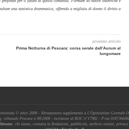
ci profonde per il futuro di quella comunità. Formare 40 nuove ostetriche e
baltare una statistica drammatica, offrendo a migliaia di donne il diritto a
prossimo articolo
Prima Notturna di Pescara: corsa serale dall’Aurum al
lungomare
inionista © since 2008 - Abruzzonews supplemento a L'Opinionista Giornale O
g. tribunale Pescara n.08/2008 - iscrizione al ROC n°17982 - P.iva 01873660
Abruzzo
: chi siamo, contatta la Redazione, pubblicità, archivio notizie, privacy