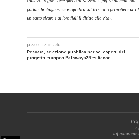
contesto fragile come quello di Kassala significa piantare radi
portare la diagnostica ecografica sul territorio permetterà di ri
un parto sicuro e ai loro figli il diritto alla vita».
precedente articolo
Pescara, selezione pubblica per sei esperti del
progetto europeo Pathways2Resilience
L'Op
re
Informazione 