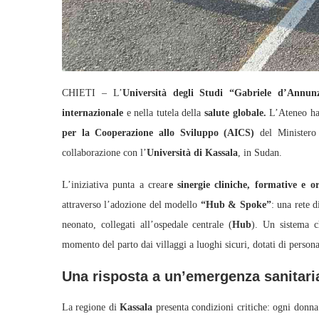
CHIETI – L’
Università degli Studi “Gabriele d’Annunz
internazionale
e nella tutela della
salute globale.
L’Ateneo ha
per la Cooperazione allo Sviluppo (AICS)
del Ministero 
collaborazione con l’
Università di Kassala
, in Sudan.
L’iniziativa punta a crear
e sinergie cliniche, formative e o
attraverso l’adozione del modello
“Hub & Spoke”
: una rete di
neonato, collegati all’ospedale centrale (
Hub
). Un sistema ch
momento del parto dai villaggi a luoghi sicuri, dotati di persona
Una risposta a un’emergenza sanitar
La regione di
Kassala
presenta condizioni critiche: ogni donn