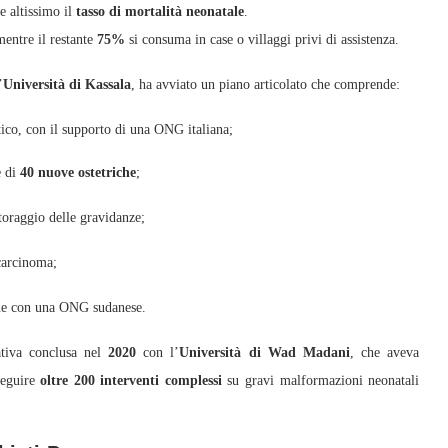
e altissimo il
tasso di mortalità neonatale
.
mentre il restante
75%
si consuma in case o villaggi privi di assistenza.
’
Università di Kassala
, ha avviato un piano articolato che comprende:
ico, con il supporto di una ONG italiana;
e di
40 nuove ostetriche
;
itoraggio delle gravidanze;
-carcinoma;
ione con una ONG sudanese.
ativa conclusa nel
2020
con l’
Università di Wad Madani
, che aveva
seguire
oltre 200 interventi complessi
su gravi malformazioni neonatali