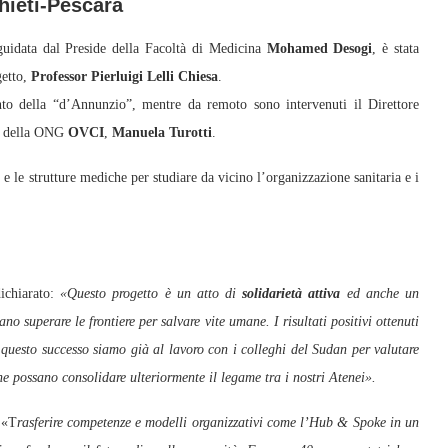
hieti-Pescara
guidata dal Preside della Facoltà di Medicina
Mohamed Desogi
, è stata
getto,
Professor Pierluigi Lelli Chiesa
.
nto della “d’Annunzio”, mentre da remoto sono intervenuti il Direttore
le della ONG
OVCI
,
Manuela Turotti
.
 e le strutture mediche per studiare da vicino l’organizzazione sanitaria e i
dichiarato:
«Questo progetto è un atto di
solidarietà attiva
ed anche un
no superare le frontiere per salvare vite umane. I risultati positivi ottenuti
i questo successo siamo già al lavoro con i colleghi del Sudan per valutare
he possano consolidare ulteriormente il legame tra i nostri Atenei».
 «T
rasferire competenze e modelli organizzativi come l’Hub & Spoke in un