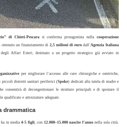
io” di Chieti-Pescara
si conferma protagonista nella
cooperazione
 ottenuto un finanziamento di
2,5 milioni di euro
dall’
Agenzia Italiana
degli Affari Esteri, destinato a un progetto strategico già avviato in
rganizzative
per migliorare l’accesso alle cure chirurgiche e ostetriche,
 piccoli distretti sanitari periferici (
Spoke
) dedicati alla tutela di madre e
e consentirà di decongestionare le strutture principali e di spostare il
le qualificato e attrezzature adeguate.
ia drammatica
a ha in media
4-5 figli
, con
12.000–15.000 nascite l’anno
nella sola città.