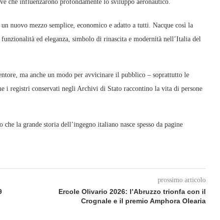
ative che influenzarono profondamente lo sviluppo aeronautico.
un nuovo mezzo semplice, economico e adatto a tutti. Nacque così la
 funzionalità ed eleganza, simbolo di rinascita e modernità nell’Italia del
ntore, ma anche un modo per avvicinare il pubblico – soprattutto le
 i registri conservati negli Archivi di Stato raccontino la vita di persone
 che la grande storia dell’ingegno italiano nasce spesso da pagine
prossimo articolo
9
Ercole Olivario 2026: l’Abruzzo trionfa con il
Crognale e il premio Amphora Olearia