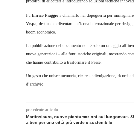
prototipi di elicotteri e introducendo soluzioni tecniche innov
Fu
Enrico Piaggio
a chiamarlo nel dopoguerra per immaginare 
Vespa
, destinata a diventare un’icona internazionale per design,
boom economico.
La pubblicazione del documento non è solo un omaggio all’inve
nuove generazioni – alle fonti storiche originali, mostrando come
che hanno contribuito a trasformare il Paese.
Un gesto che unisce memoria, ricerca e divulgazione, ricordando
d’archivio.
precedente articolo
Martinsicuro, nuove piantumazioni sul lungomare: 3
alberi per una città più verde e sostenibile