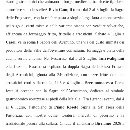
stand gastronomici che animano il borgo medievale tra ricette tipiche e
atmosfere sotto le stelleA
Bivio Campli
torna dal 2 al 5 luglio la Sagra
delle Fregnacce, con la celebre pasta a sfoglia larga fatta a mano servita
nel sugo di carni miste o nella variante bianca con verdure selvatiche,
affiancata da formaggio fritto, frittelle e arrosticini. Sabato 4 luglio a
Caso
li va in scena I Sapori dell’Aventino, una via del gusto animata dai
produttori della Valle dell’Aventino con salumi, formaggi e piatti della
cucina rurale chietina. Nel Pescarese, dal 3 al 5 luglio,
Turrivalignani
e la frazione
Pescarina
ospitano la doppia Sagra della Pizza Fritta e
degli Arrosticini, giunta alla 24ª edizione, con pizze fritte dorate e
arrosticini cotti sulla canala. Il 3 e 4 luglio a
Serramonacesca
l’area
feste si accende con la Sagra dell’Arrosticino, dedicata al simbolo
gastronomico abruzzese ai piedi della Majella. Tra i grandi eventi, dal 4
al 6 luglio, l’altopiano di
Piano Roseto
ospita la 54ª Fiera della
Pastorizia, con mostre ovine, tosatura, mercati di pecorino e la
tradizionale pecora alla callara. Chiude il calendario
Birriamo
2026 a