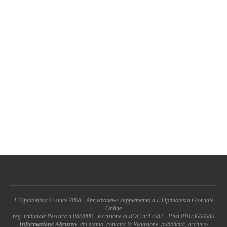
L'Opinionista © since 2008 - Abruzzonews supplemento a L'Opinionista Giornale
Online
reg. tribunale Pescara n.08/2008 - iscrizione al ROC n°17982 - P.iva 01873660680
Informazione Abruzzo
: chi siamo, contatta la Redazione, pubblicità, archivio