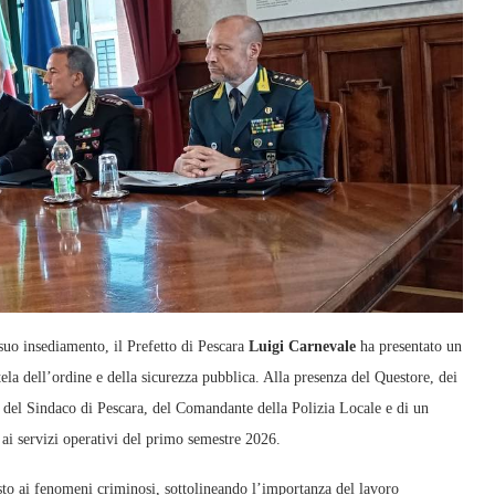
uo insediamento, il Prefetto di Pescara
Luigi Carnevale
ha presentato un
utela dell’ordine e della sicurezza pubblica. Alla presenza del Questore, dei
, del Sindaco di Pescara, del Comandante della Polizia Locale e di un
vi ai servizi operativi del primo semestre 2026.
sto ai fenomeni criminosi, sottolineando l’importanza del lavoro