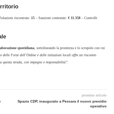
rritorio
iolazioni riscontrate:
15
– Sanzioni contestate:
€ 11.358
– Controlli
ale
laborazione quotidiana
, sottolineando la prontezza e lo scrupolo con cui
 delle Forze dell’Ordine e delle istituzioni locali offre un riscontro
 su questa strada, con impegno e responsabilità”.
prossimo articolo
e
Spazio CDP, inaugurato a Pescara il nuovo presidio
operativo