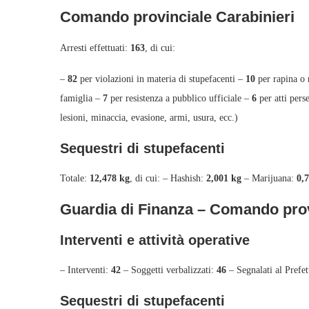
Comando provinciale Carabinieri
Arresti effettuati:
163
, di cui:
–
82
per violazioni in materia di stupefacenti –
10
per rapina o 
famiglia –
7
per resistenza a pubblico ufficiale –
6
per atti pers
lesioni, minaccia, evasione, armi, usura, ecc.)
Sequestri di stupefacenti
Totale:
12,478 kg
, di cui: – Hashish:
2,001 kg
– Marijuana:
0,
Guardia di Finanza – Comando prov
Interventi e attività operative
– Interventi:
42
– Soggetti verbalizzati:
46
– Segnalati al Prefe
Sequestri di stupefacenti