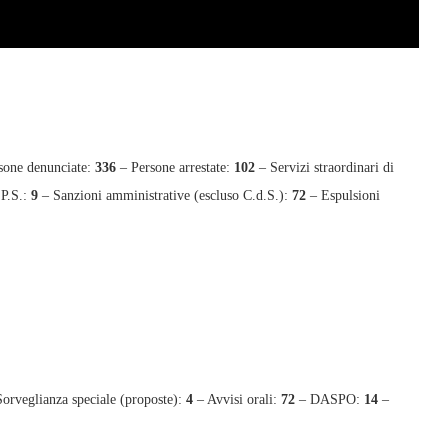
sone denunciate:
336
– Persone arrestate:
102
– Servizi straordinari di
.P.S.:
9
– Sanzioni amministrative (escluso C.d.S.):
72
– Espulsioni
orveglianza speciale (proposte):
4
– Avvisi orali:
72
– DASPO:
14
–