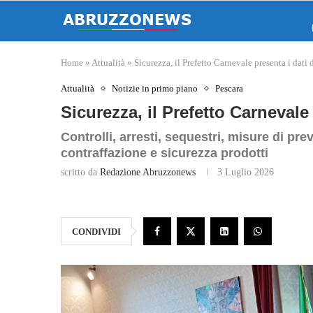
Home
»
Attualità
»
Sicurezza, il Prefetto Carnevale presenta i dati
Attualità
Notizie in primo piano
Pescara
Sicurezza, il Prefetto Carnevale
Controlli, arresti, sequestri, misure di pre
contraffazione e sicurezza prodotti
scritto da
Redazione Abruzzonews
3 Luglio 2026
CONDIVIDI