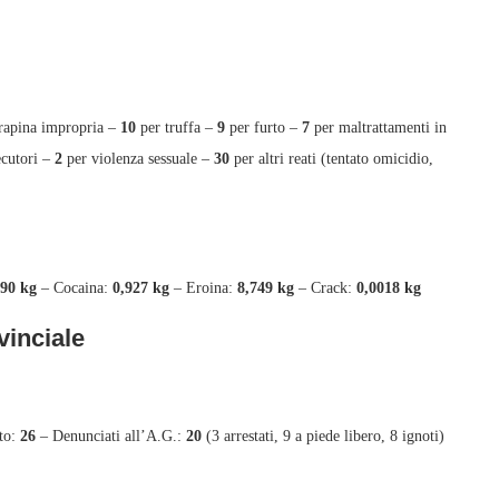
rapina impropria –
10
per truffa –
9
per furto –
7
per maltrattamenti in
ecutori –
2
per violenza sessuale –
30
per altri reati (tentato omicidio,
790 kg
– Cocaina:
0,927 kg
– Eroina:
8,749 kg
– Crack:
0,0018 kg
inciale
tto:
26
– Denunciati all’A.G.:
20
(3 arrestati, 9 a piede libero, 8 ignoti)