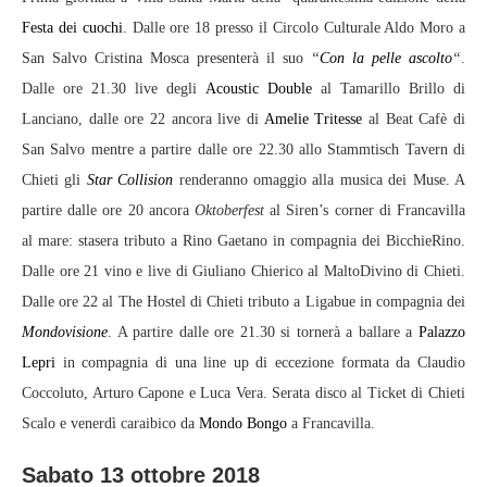
Festa dei cuochi
. Dalle ore 18 presso il Circolo Culturale Aldo Moro a
San Salvo Cristina Mosca presenterà il suo
“
Con la pelle ascolto
“
.
Dalle ore 21.30 live degli
Acoustic Double
al Tamarillo Brillo di
Lanciano, dalle ore 22 ancora live di
Amelie Tritesse
al Beat Cafè di
San Salvo mentre a partire dalle ore 22.30 allo Stammtisch Tavern di
Chieti gli
Star Collision
renderanno omaggio alla musica dei Muse. A
partire dalle ore 20 ancora
Oktoberfest
al Siren’s corner di Francavilla
al mare: stasera tributo a Rino Gaetano in compagnia dei BicchieRino.
Dalle ore 21 vino e live di Giuliano Chierico al MaltoDivino di Chieti.
Dalle ore 22 al The Hostel di Chieti tributo a Ligabue in compagnia dei
Mondovisione
. A partire dalle ore 21.30 si tornerà a ballare a
Palazzo
Lepri
in compagnia di una line up di eccezione formata da Claudio
Coccoluto, Arturo Capone e Luca Vera. Serata disco al Ticket di Chieti
Scalo e venerdì caraibico da
Mondo Bongo
a Francavilla.
Sabato 13 ottobre 2018