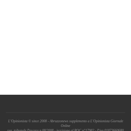
L'Opinionista © since 2008 - Abruzzonews supplemento a L'Opinionista Giornale
Online
reg. tribunale Pescara n.08/2008 - iscrizione al ROC n°17982 - P.iva 01873660680