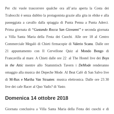
Per chi vuole trascorrere qualche ora all’aria aperta la Costa dei
Trabocchi è senza dubbio la protagonista grazie alla gita in ebike e alla
passeggiata a cavallo dalla spiaggia di Punta Penna a Punta Aderci.
Prima giornata di
“Gustando Rocca San Giovanni”
e seconda giornata
a Villa Santa Maria della Festa dei Cuochi. Alle ore 18 al Centro
Commerciale Megalò di Chieti firmacopie di
Valerio Scanu
. Dalle ore
21 appuntamento con Il Cervellone Quiz al
Mondo Bongo
di
Francavilla al mare. A Chieti dalle ore 22 al The Hostel live dei
Boys
in the Attic
mentre allo Stammtisch Tavern i
DeMode
renderanno
omaggio alla musica dei Depeche Mode. Al Beat Cafè di San Salvo live
di
M-Rux e Martha Van Straaten
: musica elettronica. Dalle ore 23.30
live dei cafe Racer al Quo Vadis? di Vasto.
Domenica 14 ottobre 2018
Giornata conclusiva a Villa Santa Maria della Festa dei cuochi e di