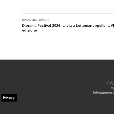
precedente articolo
Diorama Festival 2026: al via a Lettomanoppello la VI
edizione
L'Op
re
Informazione 
Privacy