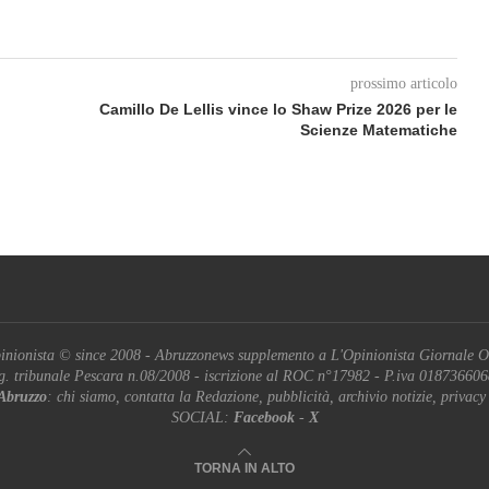
prossimo articolo
Camillo De Lellis vince lo Shaw Prize 2026 per le
Scienze Matematiche
inionista © since 2008 - Abruzzonews supplemento a L'Opinionista Giornale O
g. tribunale Pescara n.08/2008 - iscrizione al ROC n°17982 - P.iva 01873660
Abruzzo
: chi siamo, contatta la Redazione, pubblicità, archivio notizie, privacy
SOCIAL:
Facebook
-
X
TORNA IN ALTO