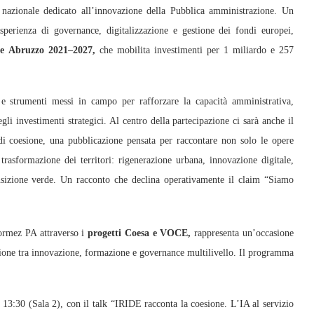
nazionale dedicato all’innovazione della Pubblica amministrazione. Un
sperienza di governance, digitalizzazione e gestione dei fondi europei,
ne Abruzzo 2021–2027,
che mobilita investimenti per 1 miliardo e 257
ti e strumenti messi in campo per rafforzare la capacità amministrativa,
gli investimenti strategici. Al centro della partecipazione ci sarà anche il
di coesione, una pubblicazione pensata per raccontare non solo le opere
trasformazione dei territori: rigenerazione urbana, innovazione digitale,
ansizione verde. Un racconto che declina operativamente il claim “Siamo
Formez PA attraverso i
progetti Coesa e VOCE,
rappresenta un’occasione
azione tra innovazione, formazione e governance multilivello. Il programma
e 13:30 (Sala 2), con il talk “IRIDE racconta la coesione. L’IA al servizio