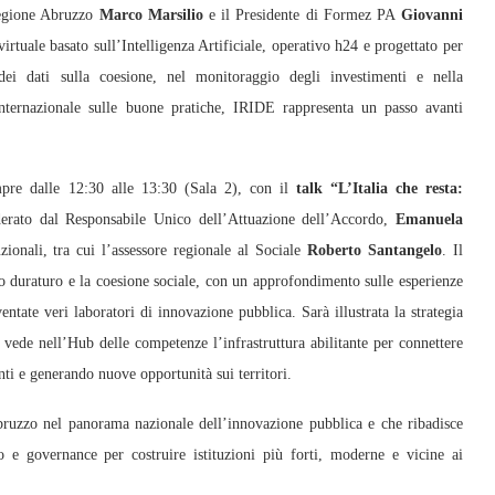
 Regione Abruzzo
Marco Marsilio
e il Presidente di Formez PA
Giovanni
rtuale basato sull’Intelligenza Artificiale, operativo h24 e progettato per
 dei dati sulla coesione, nel monitoraggio degli investimenti e nella
internazionale sulle buone pratiche, IRIDE rappresenta un passo avanti
mpre dalle 12:30 alle 13:30 (Sala 2), con il
talk “L’Italia che resta:
erato dal Responsabile Unico dell’Attuazione dell’Accordo,
Emanuela
zionali, tra cui l’assessore regionale al Sociale
Roberto Santangelo
. Il
o duraturo e la coesione sociale, con un approfondimento sulle esperienze
tate veri laboratori di innovazione pubblica. Sarà illustrata la strategia
vede nell’Hub delle competenze l’infrastruttura abilitante per connettere
ti e generando nuove opportunità sui territori.
ruzzo nel panorama nazionale dell’innovazione pubblica e che ribadisce
o e governance per costruire istituzioni più forti, moderne e vicine ai