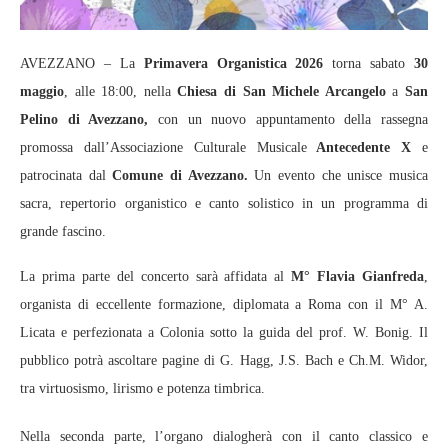
AVEZZANO – La
Primavera Organistica 2026
torna sabato
30
maggio
, alle 18:00, nella
Chiesa di San Michele Arcangelo
a
San
Pelino di Avezzano,
con un nuovo appuntamento della rassegna
promossa dall’Associazione Culturale Musicale
Antecedente X
e
patrocinata dal
Comune di Avezzano.
Un evento che unisce musica
sacra, repertorio organistico e canto solistico in un programma di
grande fascino.
La prima parte del concerto sarà affidata al
M° Flavia Gianfreda
,
organista di eccellente formazione, diplomata a Roma con il M° A.
Licata e perfezionata a Colonia sotto la guida del prof. W. Bonig. Il
pubblico potrà ascoltare pagine di G. Hagg, J.S. Bach e Ch.M. Widor,
tra virtuosismo, lirismo e potenza timbrica.
Nella seconda parte, l’organo dialogherà con il canto classico e