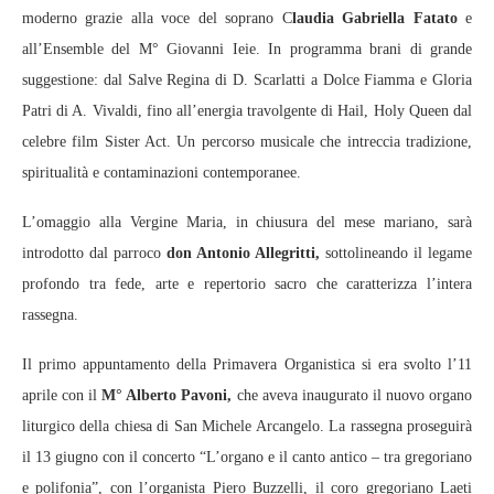
moderno grazie alla voce del soprano C
laudia Gabriella Fatato
e
all’Ensemble del M° Giovanni Ieie. In programma brani di grande
suggestione: dal Salve Regina di D. Scarlatti a Dolce Fiamma e Gloria
Patri di A. Vivaldi, fino all’energia travolgente di Hail, Holy Queen dal
celebre film Sister Act. Un percorso musicale che intreccia tradizione,
spiritualità e contaminazioni contemporanee.
L’omaggio alla Vergine Maria, in chiusura del mese mariano, sarà
introdotto dal parroco
don Antonio Allegritti,
sottolineando il legame
profondo tra fede, arte e repertorio sacro che caratterizza l’intera
rassegna.
Il primo appuntamento della Primavera Organistica si era svolto l’11
aprile con il
M° Alberto Pavoni,
che aveva inaugurato il nuovo organo
liturgico della chiesa di San Michele Arcangelo. La rassegna proseguirà
il 13 giugno con il concerto “L’organo e il canto antico – tra gregoriano
e polifonia”, con l’organista Piero Buzzelli, il coro gregoriano Laeti