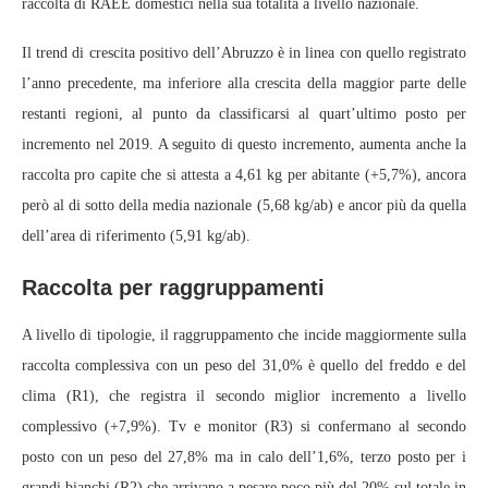
raccolta di RAEE domestici nella sua totalità a livello nazionale.
Il trend di crescita positivo dell’Abruzzo è in linea con quello registrato
l’anno precedente, ma inferiore alla crescita della maggior parte delle
restanti regioni, al punto da classificarsi al quart’ultimo posto per
incremento nel 2019. A seguito di questo incremento, aumenta anche la
raccolta pro capite che si attesta a 4,61 kg per abitante (+5,7%), ancora
però al di sotto della media nazionale (5,68 kg/ab) e ancor più da quella
dell’area di riferimento (5,91 kg/ab).
Raccolta per raggruppamenti
A livello di tipologie, il raggruppamento che incide maggiormente sulla
raccolta complessiva con un peso del 31,0% è quello del freddo e del
clima (R1), che registra il secondo miglior incremento a livello
complessivo (+7,9%). Tv e monitor (R3) si confermano al secondo
posto con un peso del 27,8% ma in calo dell’1,6%, terzo posto per i
grandi bianchi (R2) che arrivano a pesare poco più del 20% sul totale in