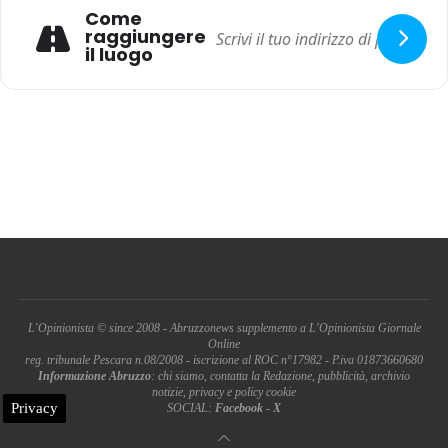
Come
raggiungere
il luogo
L'Opinionista © since 2008 - Abruzzonews supplemento a L'Opinionista Giornale
Online
reg. tribunale Pescara n.08/2008 - iscrizione al ROC n°17982 - P.iva 01873660680
Informazione Abruzzo
: chi siamo, contatta la Redazione, pubblicità, archivio
notizie, privacy e policy cookie
Privacy
SOCIAL:
Facebook
-
X