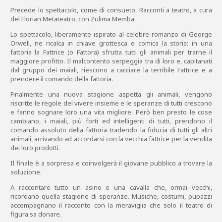
Precede lo spettacolo, come di consueto, Racconti a teatro, a cura
del Florian Metateatro, con Zulima Memba.
Lo spettacolo, liberamente ispirato al celebre romanzo di George
Orwell, ne ricalca in chiave grottesca e comica la storia: in una
fattoria la Fattrice (o Fattora) sfrutta tutti gli animali per trarne il
maggiore profitto. Il malcontento serpeggia tra di loro e, capitanati
dal gruppo dei maiali, riescono a cacciare la terribile Fattrice e a
prendere il comando della fattoria.
Finalmente una nuova stagione aspetta gli animali, vengono
riscritte le regole del vivere insieme e le speranze di tutti crescono
e fanno sognare loro una vita migliore. Però ben presto le cose
cambiano, i maiali, più forti ed intelligenti di tutti, prendono il
comando assoluto della fattoria tradendo la fiducia di tutti gli altri
animali, arrivando ad accordarsi con la vecchia fattrice per la vendita
dei loro prodotti.
Il finale è a sorpresa e coinvolgerà il giovane pubblico a trovare la
soluzione.
A raccontare tutto un asino e una cavalla che, ormai vecchi,
ricordano quella stagione di speranze. Musiche, costumi, pupazzi
accompagnano il racconto con la meraviglia che solo il teatro di
figura sa donare.