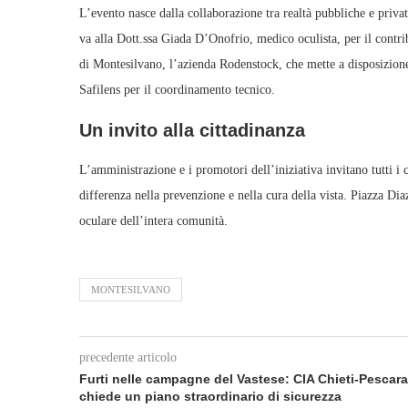
L’evento nasce dalla collaborazione tra realtà pubbliche e privat
va alla Dott.ssa Giada D’Onofrio, medico oculista, per il contribu
di Montesilvano, l’azienda Rodenstock, che mette a disposizion
Safilens per il coordinamento tecnico.
Un invito alla cittadinanza
L’amministrazione e i promotori dell’iniziativa invitano tutti i 
differenza nella prevenzione e nella cura della vista. Piazza Dia
oculare dell’intera comunità.
MONTESILVANO
precedente articolo
Furti nelle campagne del Vastese: CIA Chieti-Pescara
chiede un piano straordinario di sicurezza