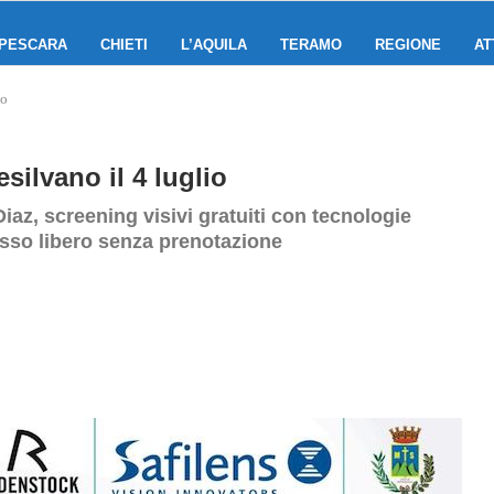
PESCARA
CHIETI
L’AQUILA
TERAMO
REGIONE
AT
io
silvano il 4 luglio
iaz, screening visivi gratuiti con tecnologie
esso libero senza prenotazione