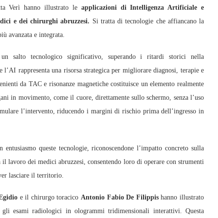
ta Verì hanno illustrato le
applicazioni di Intelligenza Artificiale e
dici e dei chirurghi abruzzesi.
Si tratta di tecnologie che affiancano la
più avanzata e integrata.
salto tecnologico significativo, superando i ritardi storici nella
he l’AI rappresenta una risorsa strategica per migliorare diagnosi, terapie e
venienti da TAC e risonanze magnetiche costituisce un elemento realmente
ani in movimento, come il cuore, direttamente sullo schermo, senza l’uso
imulare l’intervento, riducendo i margini di rischio prima dell’ingresso in
on entusiasmo queste tecnologie, riconoscendone l’impatto concreto sulla
a il lavoro dei medici abruzzesi, consentendo loro di operare con strumenti
r lasciare il territorio.
Egidio
e il chirurgo toracico
Antonio Fabio De Filippis
hanno illustrato
li esami radiologici in ologrammi tridimensionali interattivi. Questa