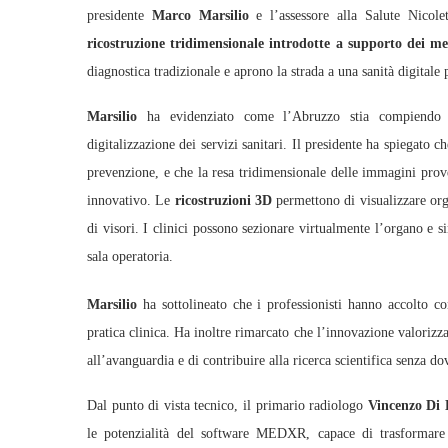
presidente
Marco Marsilio
e l’assessore alla Salute Nicolet
ricostruzione tridimensionale introdotte a supporto dei me
diagnostica tradizionale e aprono la strada a una sanità digitale 
Marsilio
ha evidenziato come l’Abruzzo stia compiendo un 
digitalizzazione dei servizi sanitari. Il presidente ha spiegato c
prevenzione, e che la resa tridimensionale delle immagini pro
innovativo. Le
ricostruzioni 3D
permettono di visualizzare org
di visori. I clinici possono sezionare virtualmente l’organo e s
sala operatoria.
Marsilio
ha sottolineato che i professionisti hanno accolto c
pratica clinica. Ha inoltre rimarcato che l’innovazione valorizz
all’avanguardia e di contribuire alla ricerca scientifica senza dove
Dal punto di vista tecnico, il primario radiologo
Vincenzo Di 
le potenzialità del software MEDXR, capace di trasformare g