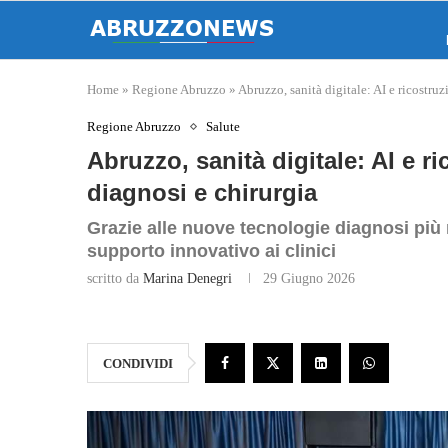
Home
»
Regione Abruzzo
»
Abruzzo, sanità digitale: AI e ricostru
Regione Abruzzo
Salute
Abruzzo, sanità digitale: AI e r
diagnosi e chirurgia
Grazie alle nuove tecnologie diagnosi più 
supporto innovativo ai clinici
scritto da
Marina Denegri
29 Giugno 2026
CONDIVIDI