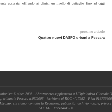
nte accurata, offrendo ai clinici un livello di dettaglio fino ad oggi
prossimo articolo
Quattro nuovi DASPO urbani a Pescara
inionista © since 2008 - Abruzzonews supplemento a L'Opinionista Giornale O
g. tribunale Pescara n.08/2008 - iscrizione al ROC n°17982 - P.iva 01873660
Abruzzo
: chi siamo, contatta la Redazione, pubblicità, archivio notizie, privacy
SOCIAL:
Facebook
-
X