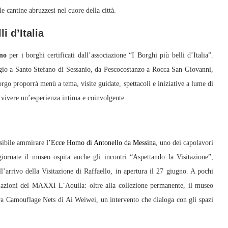
e cantine abruzzesi nel cuore della città.
i d’Italia
no
per i borghi certificati dall’associazione “I Borghi più belli d’Italia”.
gio a Santo Stefano di Sessanio, da Pescocostanzo a Rocca San Giovanni,
orgo proporrà menù a tema, visite guidate, spettacoli e iniziative a lume di
 vivere un’esperienza intima e coinvolgente.
ssibile ammirare
l’Ecce Homo di Antonello da Messina
, uno dei capolavori
 giornate il museo ospita anche gli incontri “Aspettando la Visitazione”,
arrivo della Visitazione di Raffaello, in apertura il 27 giugno. A pochi
allazioni del MAXXI L’Aquila: oltre alla collezione permanente, il museo
Camouflage Nets di Ai Weiwei, un intervento che dialoga con gli spazi