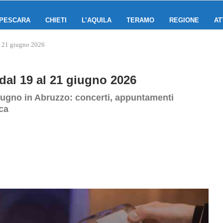
PESCARA
CHIETI
L’AQUILA
TERAMO
REGIONE
AT
l 21 giugno 2026
dal 19 al 21 giugno 2026
giugno in Abruzzo: concerti, appuntamenti
ca