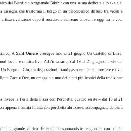
co del Birrificio Artigianale Bibibir con una serata dedicata allo ska e al
la rassegna che trasforma il borgo in un palcoscenico diffuso tra vicoli e
,
artista rivelazione dopo il successo a Sanremo Giovani e oggi tra le voci
nomico. A
Sant’Omero
prosegue fino al 21 giugno Un Castello di Birra,
 food locale e musica live. Ad
Ancarano,
dal 19 al 21 giugno, le vie del
 Un Borgo di Gin, tra degustazioni, stand gastronomici e atmosfere estive.
llotte Cace e Ove, un omaggio a uno dei piatti più iconici della tradizione
a invece la Festa della Pizza con Porchetta, quattro serate – dal 18 al 21
zza appena sfornata farcita con porchetta abruzzese, accompagnata da birra
olla
, la grande vetrina dedicata alla spumantistica regionale, con banchi