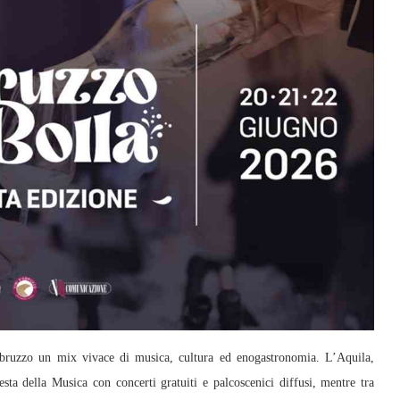
bruzzo un mix vivace di musica, cultura ed enogastronomia. L’Aquila,
esta della Musica con concerti gratuiti e palcoscenici diffusi, mentre tra