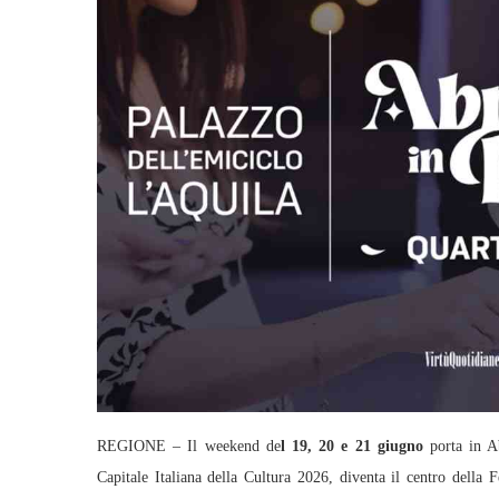
REGIONE – Il weekend de
l 19, 20 e 21 giugno
porta in A
Capitale Italiana della Cultura 2026, diventa il centro della F