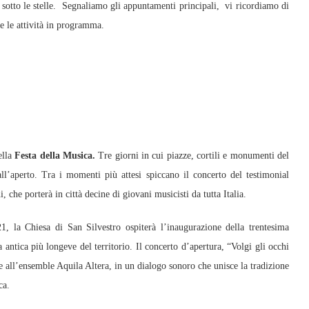
i sotto le stelle. Segnaliamo gli appuntamenti principali, vi ricordiamo di
e le attività in programma.
ella
Festa della Musica.
Tre giorni in cui piazze, cortili e monumenti del
ll’aperto. Tra i momenti più attesi spiccano il concerto del testimonial
 che porterà in città decine di giovani musicisti da tutta Italia.
 la Chiesa di San Silvestro ospiterà l’inaugurazione della trentesima
 antica più longeve del territorio. Il concerto d’apertura, “Volgi gli occhi
 all’ensemble Aquila Altera, in un dialogo sonoro che unisce la tradizione
ca.