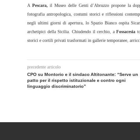
A
Pescara,
il Museo delle Genti d’Abruzzo propone la dop
fotografia antropologica, costumi storici e riflessioni contem
negli ultimi giorni di apertura, lo Spazio Bianco ospita Sica
archetipici della Sicilia. Chiudendo il cerchio, a
Fossacesia
to
storici e cortili privati trasformati in gallerie temporanee, arric
precedente articolo
CPO su Montorio e il sindaco Altitonante: “Serve un
patto per il rispetto istituzionale e contro ogni
linguaggio discriminatorio”