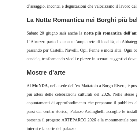
d’assaggio, incontri e degustazioni che valorizzano il lavoro dell
La Notte Romantica nei Borghi più bell
Sabato 20 giugno sarà anche la
notte più romantica dell’an
L’Abruzzo partecipa con un’ampia rete di località, da Abbateg
passando per Castelli, Navelli, Opi, Penne e molti altri. Ogni b
candela, trasformando vicoli e piazze in scenari suggestivi dove
Mostre d’arte
Al
MuNDA,
nella sede dell’ex Mattatoio a Borgo Rivera, è po
più attesi delle celebrazioni culturali del 2026. Nelle stesse
appuntamenti di approfondimento che preparano il pubblico all’
passi dal centro storico, Palazzo Ardinghelli accoglie le inst
presenta il progetto ARTEPARCO 2026 e la monumentale opera 
interni e la corte del palazzo.