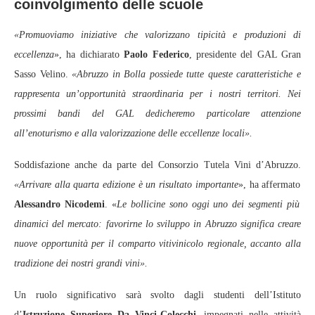
coinvolgimento delle scuole
«Promuoviamo iniziative che valorizzano tipicità e produzioni di
eccellenza
», ha dichiarato
Paolo Federico
, presidente del GAL Gran
Sasso Velino.
«Abruzzo in Bolla possiede tutte queste caratteristiche e
rappresenta un’opportunità straordinaria per i nostri territori. Nei
prossimi bandi del GAL dedicheremo particolare attenzione
all’enoturismo e alla valorizzazione delle eccellenze locali».
Soddisfazione anche da parte del Consorzio Tutela Vini d’Abruzzo.
«Arrivare alla quarta edizione è un risultato importante
», ha affermato
Alessandro Nicodemi
. «
Le bollicine sono oggi uno dei segmenti più
dinamici del mercato: favorirne lo sviluppo in Abruzzo significa creare
nuove opportunità per il comparto vitivinicolo regionale, accanto alla
tradizione dei nostri grandi vini».
Un ruolo significativo sarà svolto dagli studenti dell’Istituto
d’
Istruzione Superiore Da Vinci‑Colecchi,
impegnati nelle attività