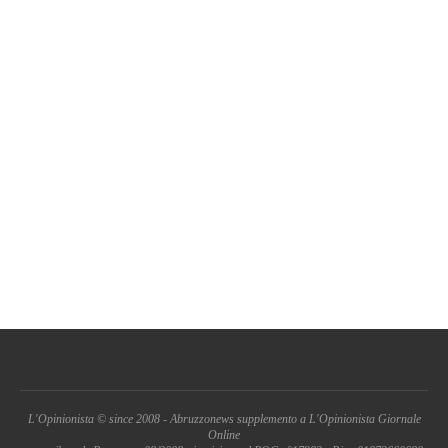
L'Opinionista © since 2008 - Abruzzonews supplemento a L'Opinionista Giornale
Online