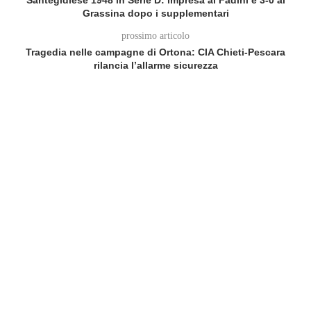
Santegidiese 1948 in Serie D: impresa al Fadini e 3-0 al
Grassina dopo i supplementari
prossimo articolo
Tragedia nelle campagne di Ortona: CIA Chieti‑Pescara
rilancia l’allarme sicurezza