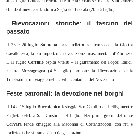
al 27 luglio Colledara celebra la Frittella Ornanese, mentre Sant’Omero
chiude il mese con la storica Sagra del Baccalà (20–26 luglio).
Rievocazioni storiche: il fascino del
passato
Il 25 e 26 luglio
Sulmona
torna indietro nel tempo con la Giostra
Cavalleresca, la più importante rievocazione rinascimentale d’Abruzzo.
L’11 luglio
Corfinio
ospita Viteliu – Il giuramento dei Popoli Italici,
mentre Mozzagrogna (4–5 luglio) propone la Rievocazione della
Trebbiatura, un viaggio nella civiltà contadina del Novecento.
Feste patronali: la devozione nei borghi
Il 14 e 15 luglio
Bucchianico
festeggia San Camillo de Lellis, mentre
Paglieta celebra San Giusto il 14 luglio. Nei primi giorni del mese
Corvara
rende omaggio alla Madonna di Costantinopoli, con riti e
tradizioni che si tramandano da generazioni.