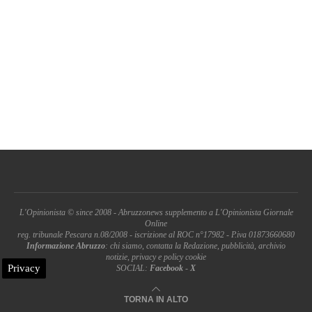
L'Opinionista © since 2008 - Abruzzonews supplemento a L'Opinionista Giornale
Online
reg. tribunale Pescara n.08/2008 - iscrizione al ROC n°17982 - P.iva 01873660680
Informazione Abruzzo
: chi siamo, contatta la Redazione, pubblicità, archivio
notizie, privacy e policy cookie
Privacy
SOCIAL:
Facebook
-
X
TORNA IN ALTO