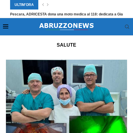
ULTIM'ORA
Giulianova, successo per il Gran Carnevale 2026: migliaia sul lungomare
Home
»
Salute
SALUTE