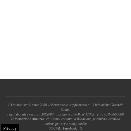
L'Opinionista © since 2008 - Abruzzonews supplemento a L'Opinionista Giornale
Online
reg. tribunale Pescara n.08/2008 - iscrizione al ROC n°17982 - P.iva 01873660680
Informazione Abruzzo
: chi siamo, contatta la Redazione, pubblicità, archivio
notizie, privacy e policy cookie
Privacy
SOCIAL:
Facebook
-
X