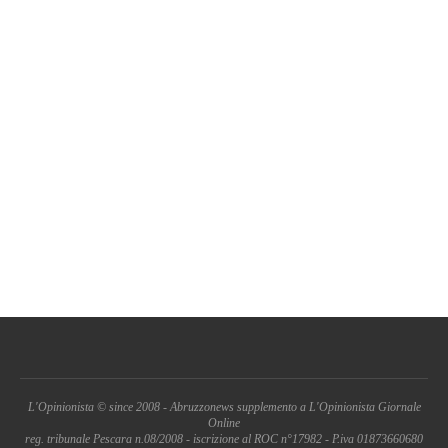
L'Opinionista © since 2008 - Abruzzonews supplemento a L'Opinionista Giornale
Online
reg. tribunale Pescara n.08/2008 - iscrizione al ROC n°17982 - P.iva 01873660680