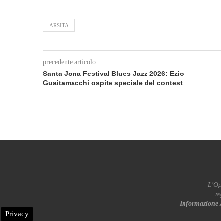
ARSITA
precedente articolo
Santa Jona Festival Blues Jazz 2026: Ezio
Guaitamacchi ospite speciale del contest
L'Op
re
Informazione 
Privacy