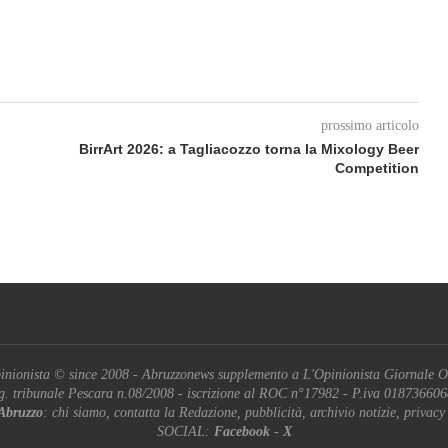
prossimo articolo
BirrArt 2026: a Tagliacozzo torna la Mixology Beer
Competition
inionista © since 2008 - Abruzzonews supplemento a L'Opinionista Giornale O
g. tribunale Pescara n.08/2008 - iscrizione al ROC n°17982 - P.iva 01873660
Abruzzo
: chi siamo, contatta la Redazione, pubblicità, archivio notizie, privacy
SOCIAL:
Facebook
-
X