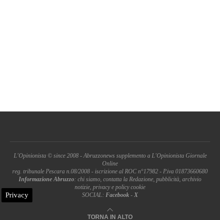
L'Opinionista © since 2008 - Abruzzonews supplemento a L'Opinionista Giornale
Online
reg. tribunale Pescara n.08/2008 - iscrizione al ROC n°17982 - P.iva 01873660680
Informazione Abruzzo
: chi siamo, contatta la Redazione, pubblicità, archivio
notizie, privacy e policy cookie
Privacy
SOCIAL:
Facebook
-
X
TORNA IN ALTO