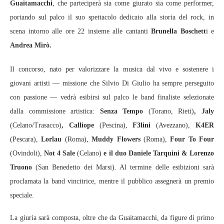
Guaitamacchi
, che parteciperà sia come giurato sia come performer,
portando sul palco il suo spettacolo dedicato alla storia del rock, in
scena intorno alle ore 22 insieme alle cantanti
Brunella Boschett
i e
Andrea Mirò.
Il concorso, nato per valorizzare la musica dal vivo e sostenere i
giovani artisti — missione che Silvio Di Giulio ha sempre perseguito
con passione — vedrà esibirsi sul palco le band finaliste selezionate
dalla commissione artistica:
Senza Tempo
(Torano, Rieti)
, Jaly
(Celano/Trasacco)
, Calliope
(Pescina),
F3lini
(Avezzano),
K4ER
(Pescara),
Lorlau
(Roma),
Muddy Flowers
(Roma),
Four To Four
(Ovindoli),
Not 4 Sale
(Celano)
e il duo Daniele Tarquini & Lorenzo
Truono
(San Benedetto dei Marsi). Al termine delle esibizioni sarà
proclamata la band vincitrice, mentre il pubblico assegnerà un premio
speciale.
La giuria sarà composta, oltre che da Guaitamacchi, da figure di primo