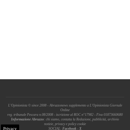
L'Opinionista © since 2008 - Abruzzonews supplemento a L'Opinionista Giornale
Online
reg. tribunale Pescara n.08/2008 - iscrizione al ROC n°17982 - P.iva 01873660680
Informazione Abruzzo
: chi siamo, contatta la Redazione, pubblicità, archivio
notizie, privacy e policy cookie
Privacy
SOCIAL:
Facebook
-
X