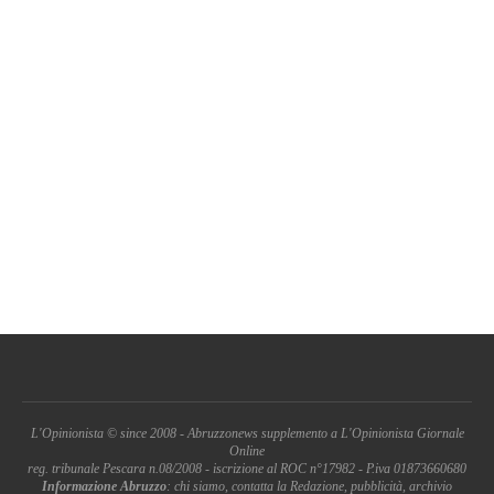
L'Opinionista © since 2008 - Abruzzonews supplemento a L'Opinionista Giornale
Online
reg. tribunale Pescara n.08/2008 - iscrizione al ROC n°17982 - P.iva 01873660680
Informazione Abruzzo
: chi siamo, contatta la Redazione, pubblicità, archivio