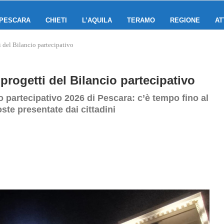
PESCARA
CHIETI
L’AQUILA
TERAMO
REGIONE
AT
ti del Bilancio partecipativo
 progetti del Bilancio partecipativo
io partecipativo 2026 di Pescara: c’è tempo fino al
ste presentate dai cittadini