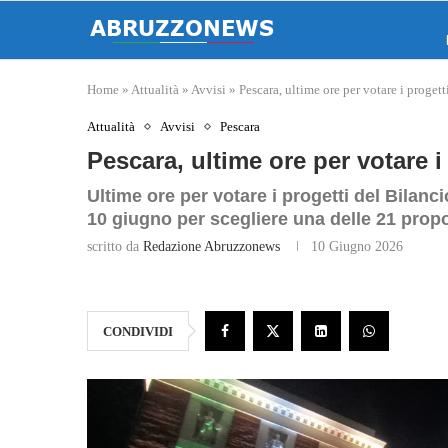
Home
»
Attualità
»
Avvisi
»
Pescara, ultime ore per votare i proget
Attualità
Avvisi
Pescara
Pescara, ultime ore per votare i
Ultime ore per votare i progetti del Bilanc
10 giugno per scegliere una delle 21 propo
scritto da
Redazione Abruzzonews
10 Giugno 2026
CONDIVIDI