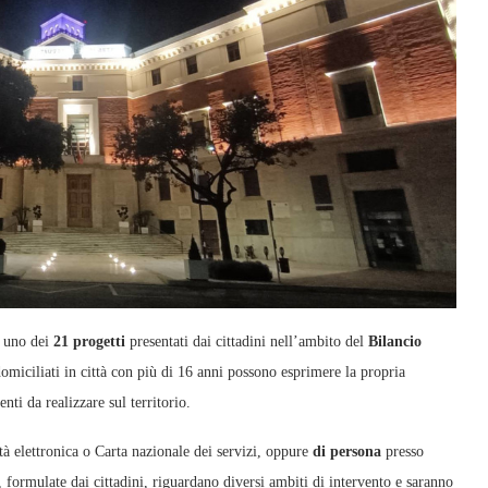
e uno dei
21 progetti
presentati dai cittadini nell’ambito del
Bilancio
omiciliati in città con più di 16 anni possono esprimere la propria
nti da realizzare sul territorio.
tà elettronica o Carta nazionale dei servizi, oppure
di persona
presso
, formulate dai cittadini, riguardano diversi ambiti di intervento e saranno