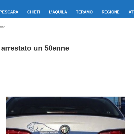
PESCARA
CHIETI
L’AQUILA
TERAMO
REGIONE
AT
enne
 arrestato un 50enne