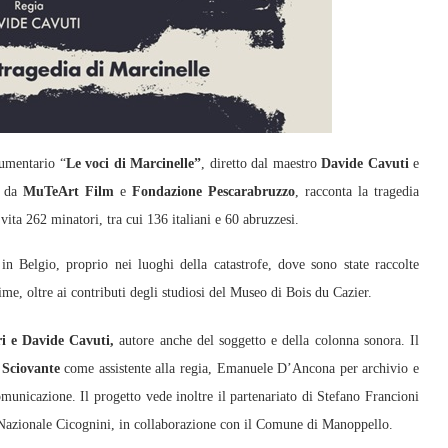
cumentario “
Le voci di Marcinelle”
, diretto dal maestro
Davide Cavuti
e
o da
MuTeArt Film
e
Fondazione Pescarabruzzo
, racconta la tragedia
vita 262 minatori, tra cui 136 italiani e 60 abruzzesi.
in Belgio, proprio nei luoghi della catastrofe, dove sono state raccolte
time, oltre ai contributi degli studiosi del Museo di Bois du Cazier.
i e Davide Cavuti,
autore anche del soggetto e della colonna sonora. Il
Sciovante
come assistente alla regia, Emanuele D’Ancona per archivio e
comunicazione. Il progetto vede inoltre il partenariato di Stefano Francioni
 Nazionale Cicognini, in collaborazione con il Comune di Manoppello.