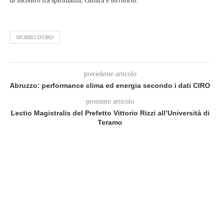
di incontro tra spiritualità, cultura e territorio.
MORRO D'ORO
precedente articolo
Abruzzo: performance clima ed energia secondo i dati CIRO
prossimo articolo
Lectio Magistralis del Prefetto Vittorio Rizzi all’Università di
Teramo