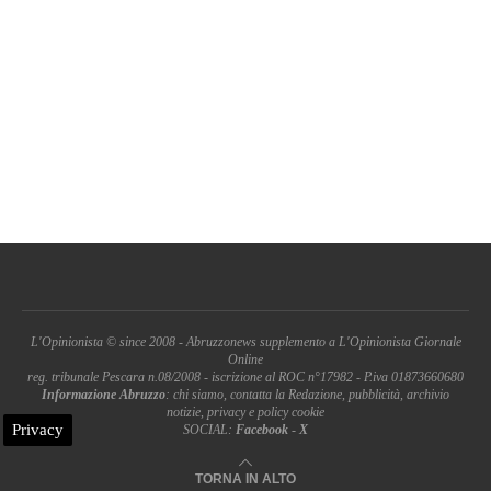
L'Opinionista © since 2008 - Abruzzonews supplemento a L'Opinionista Giornale
Online
reg. tribunale Pescara n.08/2008 - iscrizione al ROC n°17982 - P.iva 01873660680
Informazione Abruzzo
: chi siamo, contatta la Redazione, pubblicità, archivio
notizie, privacy e policy cookie
Privacy
SOCIAL:
Facebook
-
X
TORNA IN ALTO