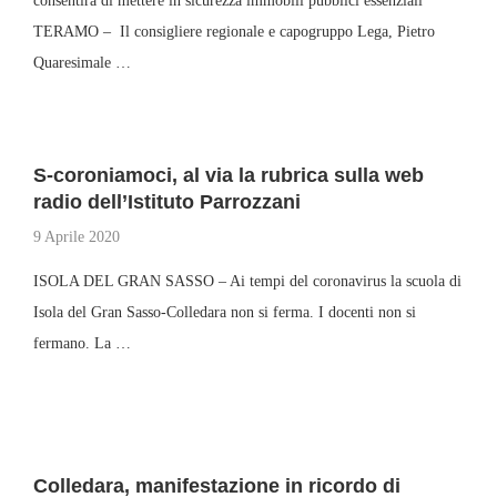
consentirà di mettere in sicurezza immobili pubblici essenziali
TERAMO – Il consigliere regionale e capogruppo Lega, Pietro
Quaresimale …
S-coroniamoci, al via la rubrica sulla web
radio dell’Istituto Parrozzani
9 Aprile 2020
ISOLA DEL GRAN SASSO – Ai tempi del coronavirus la scuola di
Isola del Gran Sasso-Colledara non si ferma. I docenti non si
fermano. La …
Colledara, manifestazione in ricordo di