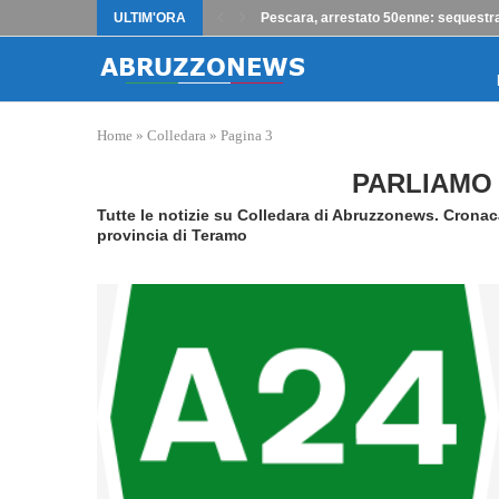
ULTIM'ORA
Pescara, arrestato 50enne: sequestrat
Home
»
Colledara
»
Pagina 3
PARLIAMO 
Tutte le notizie su Colledara di Abruzzonews. Cronac
provincia di Teramo