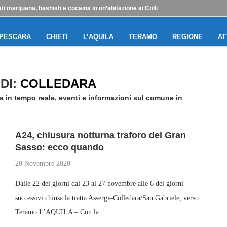
i marijuana, hashish e cocaina in un’abitazione ai Colli
PESCARA
CHIETI
L’AQUILA
TERAMO
REGIONE
AT
DI:
COLLEDARA
a in tempo reale, eventi e informazioni sul comune in
A24, chiusura notturna traforo del Gran
Sasso: ecco quando
20 Novembre 2020
Dalle 22 dei giorni dal 23 al 27 novembre alle 6 dei giorni
successivi chiusa la tratta Assergi–Colledara/San Gabriele, verso
Teramo L’AQUILA – Con la …