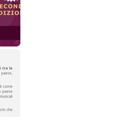
 tra le
o paese,
ali come
ro paese
usicali
otti che