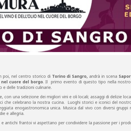
in poi, nel centro storico di
Torino di Sangro,
andrà in scena
Sapori
o nel cuore del borgo
. Il primo evento di questo tipo nella nostr
o e delle tradizioni culinarie.
 con una selezione dei migliori vini e oli locali; assaggi di delizie loc
tipici che celebrano la nostra cucina. ⁠Luoghi storici e iconici del nost
giata enogastronomica unica. Musica dal vivo con diversi gruppi m
ie e allegria.
e e antichi frantoi vi aspettano per condividere la passione per i prod