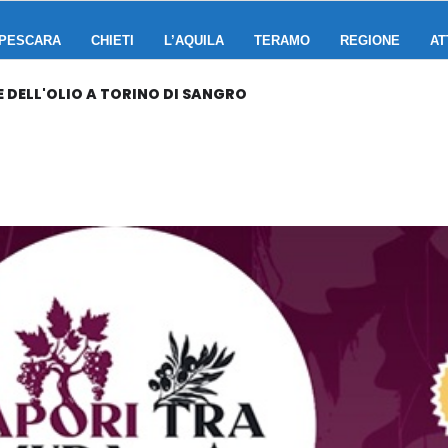
PESCARA
CHIETI
L’AQUILA
TERAMO
REGIONE
AT
 E DELL'OLIO A TORINO DI SANGRO