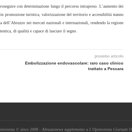
 proseguire con determinazione lungo il percorso intrapreso. L’aumento dei
n promozione turistica, valorizzazione del territorio e accessibilità stanno
za dell’Abruzzo nei mercati nazionali e internazionali, rendendo la regione
ntica, di qualità e capace di lasciare il segno.
prossimo articolo
Embolizzazione endovascolare: raro caso clinico
trattato a Pescara
inionista © since 2008 - Abruzzonews supplemento a L'Opinionista Giornale O