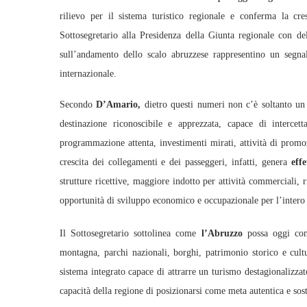
rilievo per il sistema turistico regionale e conferma la cres
Sottosegretario alla Presidenza della Giunta regionale con d
sull’andamento dello scalo abruzzese rappresentino un segna
internazionale.
Secondo
D’Amario,
dietro questi numeri non c’è soltanto un
destinazione riconoscibile e apprezzata, capace di intercetta
programmazione attenta, investimenti mirati, attività di promo
crescita dei collegamenti e dei passeggeri, infatti, genera
eff
strutture ricettive, maggiore indotto per attività commerciali, 
opportunità di sviluppo economico e occupazionale per l’intero t
Il Sottosegretario sottolinea come
l’Abruzzo
possa oggi cont
montagna, parchi nazionali, borghi, patrimonio storico e cu
sistema integrato capace di attrarre un turismo destagionalizzato 
capacità della regione di posizionarsi come meta autentica e sost