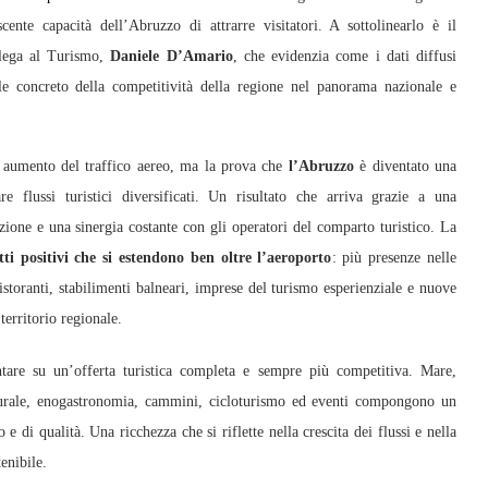
cente capacità dell’Abruzzo di attrarre visitatori. A sottolinearlo è il
elega al Turismo,
Daniele D’Amario
, che evidenzia come i dati diffusi
le concreto della competitività della regione nel panorama nazionale e
 aumento del traffico aereo, ma la prova che
l’Abruzzo
è diventato una
re flussi turistici diversificati. Un risultato che arriva grazie a una
zione e una sinergia costante con gli operatori del comparto turistico. La
etti positivi che si estendono ben oltre l’aeroporto
: più presenze nelle
ristoranti, stabilimenti balneari, imprese del turismo esperienziale e nuove
erritorio regionale.
are su un’offerta turistica completa e sempre più competitiva. Mare,
lturale, enogastronomia, cammini, cicloturismo ed eventi compongono un
e di qualità. Una ricchezza che si riflette nella crescita dei flussi e nella
enibile.