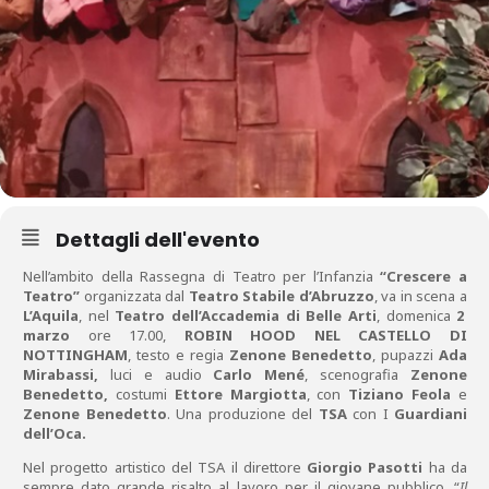
Dettagli dell'evento
Nell’ambito della Rassegna di Teatro per l’Infanzia
“Crescere a
Teatro”
organizzata dal
Teatro Stabile d’Abruzzo
, va in scena a
L’Aquila
, nel
Teatro dell’Accademia di Belle Arti
, domenica
2
marzo
ore 17.00,
ROBIN HOOD NEL CASTELLO DI
NOTTINGHAM
, testo e regia
Zenone Benedetto
, pupazzi
Ada
Mirabassi,
luci e audio
Carlo Mené
, scenografia
Zenone
Benedetto,
costumi
Ettore Margiotta
, con
Tiziano Feola
e
Zenone Benedetto
. Una produzione del
TSA
con I
Guardiani
dell’Oca.
Nel progetto artistico del TSA il direttore
Giorgio Pasotti
ha da
sempre dato grande risalto al lavoro per il giovane pubblico. “
Il