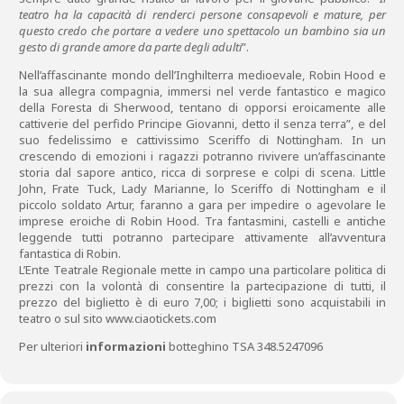
teatro ha la capacità di renderci persone consapevoli e mature, per
questo credo che portare a vedere uno spettacolo un bambino sia un
gesto di grande amore da parte degli adulti
”.
Nell’affascinante mondo dell’Inghilterra medioevale, Robin Hood e
la sua allegra compagnia, immersi nel verde fantastico e magico
della Foresta di Sherwood, tentano di opporsi eroicamente alle
cattiverie del perfido Principe Giovanni, detto il senza terra”, e del
suo fedelissimo e cattivissimo Sceriffo di Nottingham. In un
crescendo di emozioni i ragazzi potranno rivivere un’affascinante
storia dal sapore antico, ricca di sorprese e colpi di scena. Little
John, Frate Tuck, Lady Marianne, lo Sceriffo di Nottingham e il
piccolo soldato Artur, faranno a gara per impedire o agevolare le
imprese eroiche di Robin Hood. Tra fantasmini, castelli e antiche
leggende tutti potranno partecipare attivamente all’avventura
fantastica di Robin.
L’Ente Teatrale Regionale mette in campo una particolare politica di
prezzi con la volontà di consentire la partecipazione di tutti, il
prezzo del biglietto è di euro 7,00; i biglietti sono acquistabili in
teatro o sul sito www.ciaotickets.com
Per ulteriori
informazioni
botteghino TSA 348.5247096