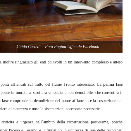
Guido Castelli – Foto Pagina Ufficiale Facebook
 inoltre ringraziato gli enti coinvolti in un intervento complesso e atteso
onti affiancati sul tratto del fiume Tronto interessato. La
prima fase
o ponte in muratura, struttura vincolata e non demolibile, che consentirà il
 fase
comprende la demolizione del ponte affiancato e la costruzione del
iere di sicurezza e tutte le sistemazioni accessorie necessarie.
criticità e urgenza nell’ambito della ricostruzione post-sisma, poiché
scoli Piceno e Teramo e il ripristino in sicurezza di una delle principali