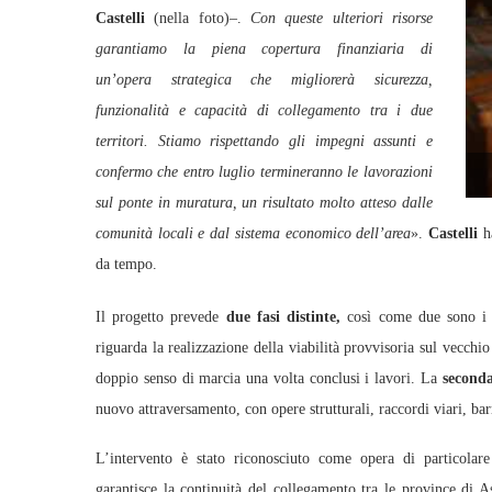
Castelli
(nella foto)–.
Con queste ulteriori risorse
garantiamo la piena copertura finanziaria di
un’opera strategica che migliorerà sicurezza,
funzionalità e capacità di collegamento tra i due
territori. Stiamo rispettando gli impegni assunti e
confermo che entro luglio termineranno le lavorazioni
sul ponte in muratura, un risultato molto atteso dalle
comunità locali e dal sistema economico dell’area
».
Castelli
ha
da tempo.
Il progetto prevede
due fasi distinte,
così come due sono i p
riguarda la realizzazione della viabilità provvisoria sul vecchi
doppio senso di marcia una volta conclusi i lavori. La
seconda
nuovo attraversamento, con opere strutturali, raccordi viari, barr
L’intervento è stato riconosciuto come opera di particolare 
garantisce la continuità del collegamento tra le province di A