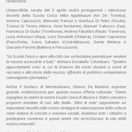
recitazione.
L’imperdibile serata del 5 aprile vedrà protagonisti i talentuosi
docenti della Scuola Civica: Mike Applebaum (Arr. Dir. Tromba),
Simona Capozucco, Manuela Francia e Gianluca Di Febo (Vocals),
Tiziana Di Tonno (Attrice, Voce Recitante), Manuel Trabucco (Sax),
Francesco Di Giulio (Trombone), Andrea Palumbo (Flauto Traverso),
Lucia Antonacci (Arpa), Loris Donatelli (Chitarra), Cristian Caprarese
(Pianoforte), Ivano Sabatini (Contrabbasso), Dante Melena e
Giacomo Parone (Batteria e Percussioni).
“La Scuola Civica si apre alla città con un’iniziativa pensata per rendere
la musica accessibile a tutti,”
dichiara Donatella Columbaro.
“Quattro
appuntamenti unici in cui la bravura dei nostri docenti si unirà al
racconto e alla storia della musica, offrendo al pubblico un’esperienza
coinvolgente e formativa.”
Anche il Sindaco di Montesilvano, Ottavio De Martinis esprime
grande soddisfazione per questa nuova offerta culturale: “
Siamo
orgogliosi di vedere la nostra Scuola Civica di Musica e Teatro crescere e
proporre iniziative di così alto livello. ‘Oltre le note’ rappresenta un
importante tassello nella nostra strategia di valorizzazione della cultura
come motore di crescita e coesione sociale. Invitiamo tutti i cittadini a
partecipare numerosi a questi eventi che arricchiscono la vita della
nostra comunità”.