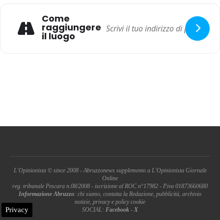
Come
raggiungere
il luogo
L'Opinionista © since 2008 - Abruzzonews supplemento a L'Opinionista Giornale
Online
reg. tribunale Pescara n.08/2008 - iscrizione al ROC n°17982 - P.iva 01873660680
Informazione Abruzzo
: chi siamo, contatta la Redazione, pubblicità, archivio
notizie, privacy e policy cookie
Privacy
SOCIAL:
Facebook
-
X