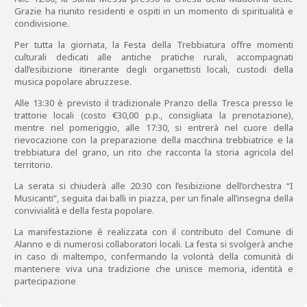
Grazie ha riunito residenti e ospiti in un momento di spiritualità e
condivisione.
Per tutta la giornata, la Festa della Trebbiatura offre momenti
culturali dedicati alle antiche pratiche rurali, accompagnati
dall’esibizione itinerante degli organettisti locali, custodi della
musica popolare abruzzese.
Alle 13:30 è previsto il tradizionale Pranzo della Tresca presso le
trattorie locali (costo €30,00 p.p., consigliata la prenotazione),
mentre nel pomeriggio, alle 17:30, si entrerà nel cuore della
rievocazione con la preparazione della macchina trebbiatrice e la
trebbiatura del grano, un rito che racconta la storia agricola del
territorio.
La serata si chiuderà alle 20:30 con l’esibizione dell’orchestra “I
Musicanti”, seguita dai balli in piazza, per un finale all’insegna della
convivialità e della festa popolare.
La manifestazione è realizzata con il contributo del Comune di
Alanno e di numerosi collaboratori locali. La festa si svolgerà anche
in caso di maltempo, confermando la volontà della comunità di
mantenere viva una tradizione che unisce memoria, identità e
partecipazione