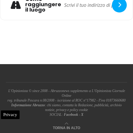
raggiungere
il luogo
L'Opinionista © since 2008 - Abruzzonews supplemento a L'Opinionista Giornale
Online
reg. tribunale Pescara n.08/2008 - iscrizione al ROC n°17982 - P.iva 01873660680
Informazione Abruzzo
: chi siamo, contatta la Redazione, pubblicità, archivio
notizie, privacy e policy cookie
Privacy
SOCIAL:
Facebook
-
X
TORNA IN ALTO