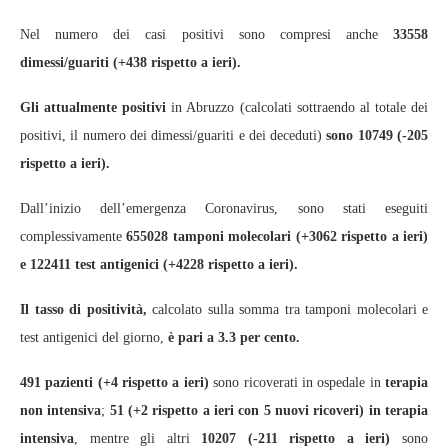
Nel numero dei casi positivi sono compresi anche
33558
dimessi/guariti
(+438 rispetto a ieri).
Gli attualmente positivi
in Abruzzo (calcolati sottraendo al totale dei
positivi, il numero dei dimessi/guariti e dei deceduti)
sono 10749 (-205
rispetto a ieri).
Dall’inizio dell’emergenza Coronavirus, sono stati eseguiti
complessivamente
655028 tamponi molecolari (+3062 rispetto a ieri)
e 122411 test antigenici (+4228 rispetto a ieri).
Il tasso di positività,
calcolato sulla somma tra tamponi molecolari e
test antigenici del giorno,
è pari a 3.3 per cento.
491 pazienti (+4 rispetto a ieri)
sono ricoverati in ospedale in
terapia
non intensiva
;
51 (+2 rispetto a ieri con 5 nuovi ricoveri)
in terapia
intensiva
, mentre gli altri
10207 (-211 rispetto a ieri)
sono