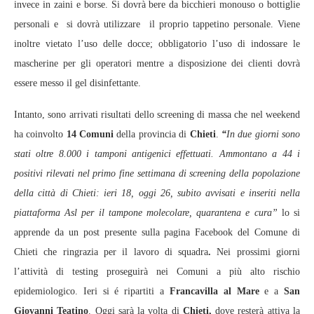
invece in zaini e borse. Si dovrà bere da bicchieri monouso o bottiglie
personali e si dovrà utilizzare il proprio tappetino personale. Viene
inoltre vietato l’uso delle docce; obbligatorio l’uso di indossare le
mascherine per gli operatori mentre a disposizione dei clienti dovrà
essere messo il gel disinfettante.
Intanto, sono arrivati risultati dello screening di massa che nel weekend
ha coinvolto
14 Comuni
della provincia di
Chieti
.
“
In due giorni sono
stati oltre 8.000 i tamponi antigenici effettuati. Ammontano a 44 i
positivi rilevati nel primo fine settimana di screening della popolazione
della città di Chieti: ieri 18, oggi 26, subito avvisati e inseriti nella
piattaforma Asl per il tampone molecolare, quarantena e cura”
lo si
apprende da un post presente sulla pagina Facebook del Comune di
Chieti che ringrazia per il lavoro di squadra
.
Nei prossimi giorni
l’attività di testing proseguirà nei Comuni a più alto rischio
epidemiologico. Ieri si é ripartiti a
Francavilla al Mare
e a
San
Giovanni Teatino
. Oggi sarà la volta di
Chieti,
dove resterà attiva la