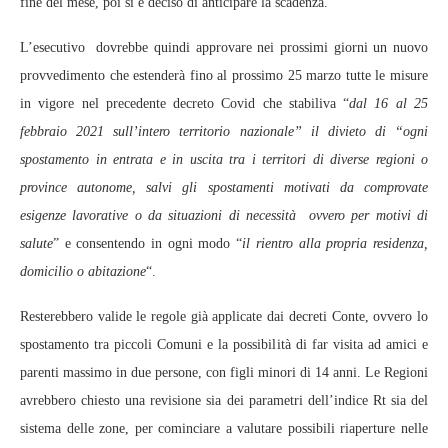
fine del mese, poi si è deciso di anticipare la scadenza.
L’esecutivo dovrebbe quindi approvare nei prossimi giorni un nuovo
provvedimento che estenderà fino al prossimo 25 marzo tutte le misure
in vigore nel precedente decreto Covid che stabiliva “
dal 16 al 25
febbraio 2021 sull’intero territorio nazionale” il divieto di “ogni
spostamento in entrata e in uscita tra i territori di diverse regioni o
province autonome, salvi gli spostamenti motivati da comprovate
esigenze lavorative o da situazioni di necessità
ovvero per motivi di
salute
” e consentendo in ogni modo “
il rientro alla propria residenza,
domicilio o abitazione
“.
Resterebbero valide le regole già applicate dai decreti Conte, ovvero lo
spostamento tra piccoli Comuni e la possibilità di far visita ad amici e
parenti massimo in due persone, con figli minori di 14 anni. Le Regioni
avrebbero chiesto una revisione sia dei parametri dell’indice Rt sia del
sistema delle zone, per cominciare a valutare possibili riaperture nelle