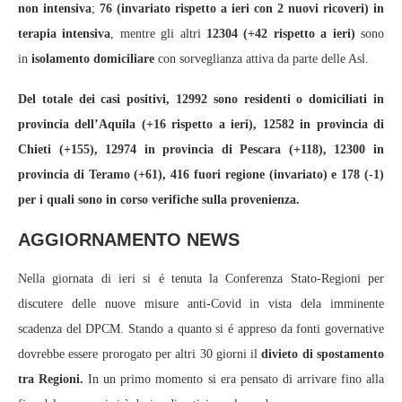
non intensiva
;
76 (invariato rispetto a ieri con 2 nuovi ricoveri)
in
terapia intensiva
, mentre gli altri
12304 (+42 rispetto a ieri)
sono
in
isolamento domiciliare
con sorveglianza attiva da parte delle Asl.
Del totale dei casi positivi, 12992 sono residenti o domiciliati in
provincia dell’Aquila (+16 rispetto a ieri), 12582 in provincia di
Chieti (+155), 12974 in provincia di Pescara (+118), 12300 in
provincia di Teramo (+61), 416 fuori regione (invariato) e 178 (-1)
per i quali sono in corso verifiche sulla provenienza.
AGGIORNAMENTO NEWS
Nella giornata di ieri si é tenuta la Conferenza Stato-Regioni per
discutere delle nuove misure anti-Covid in vista dela imminente
scadenza del DPCM. Stando a quanto si é appreso da fonti governative
dovrebbe essere prorogato per altri 30 giorni il
divieto di spostamento
tra Regioni.
In un primo momento si era pensato di arrivare fino alla