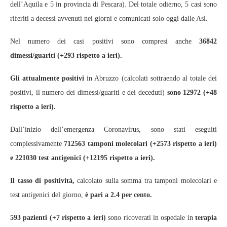
dell’Aquila e 5 in provincia di Pescara). Del totale odierno, 5 casi sono
riferiti a decessi avvenuti nei giorni e comunicati solo oggi dalle Asl.
Nel numero dei casi positivi sono compresi anche
36842
dimessi/guariti
(+293 rispetto a ieri).
Gli attualmente positivi
in Abruzzo (calcolati sottraendo al totale dei
positivi, il numero dei dimessi/guariti e dei deceduti)
sono 12972 (+48
rispetto a ieri).
Dall’inizio dell’emergenza Coronavirus, sono stati eseguiti
complessivamente
712563 tamponi molecolari (+2573 rispetto a ieri)
e 221030 test antigenici (+12195 rispetto a ieri).
Il tasso di positività,
calcolato sulla somma tra tamponi molecolari e
test antigenici del giorno,
è pari a 2.4 per cento.
593 pazienti (+7 rispetto a ieri)
sono ricoverati in ospedale in
terapia