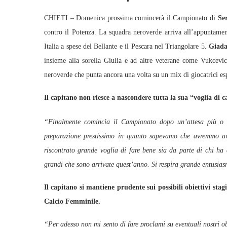
CHIETI – Domenica prossima comincerà il Campionato di
Se
contro il Potenza. La squadra neroverde arriva all’appuntamen
Italia a spese del Bellante e il Pescara nel Triangolare 5.
Giada
insieme alla sorella Giulia e ad altre veterane come Vukcevic
neroverde che punta ancora una volta su un mix di giocatrici es
Il capitano non riesce a nascondere tutta la sua “voglia di
“Finalmente comincia il Campionato dopo un’attesa più o
preparazione prestissimo in quanto sapevamo che avremmo av
riscontrato grande voglia di fare bene sia da parte di chi ha 
grandi che sono arrivate quest’anno. Si respira grande entusia
Il capitano si mantiene prudente sui possibili obiettivi sta
Calcio Femminile.
“Per adesso non mi sento di fare proclami su eventuali nostri o