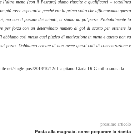
 l’altra meno (con il Pescara) siamo riuscite a qualificarci – sottolinea
tre più rosee aspettative perché era la prima volta che affrontavamo questa
poi, ma con il passare dei minuti, ci siamo un po’ perse. Probabilmente la
ere per forza con un determinato numero di gol di scarto per ottenere la
Ci abbiamo così messo quel pizzico di motivazione in meno e questo non va
sul pezzo. Dobbiamo cercare di non avere questi cali di concentrazione e
nile.net/single-post/2018/10/12/Il-capitano-Giada-Di-Camillo-suona-la-
prossimo articolo
Pasta alla mugnaia: come preparare la ricetta