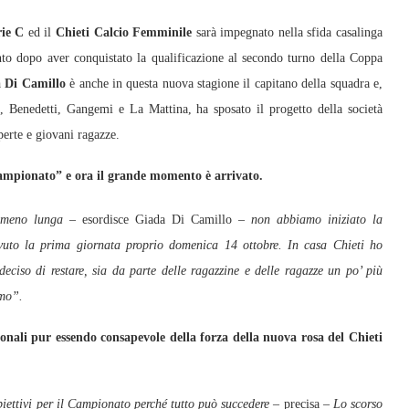
rie C
ed il
Chieti Calcio Femminile
sarà impegnato nella sfida casalinga
to dopo aver conquistato la qualificazione al secondo turno della Coppa
 Di Camillo
è anche in questa nuova stagione il capitano della squadra e,
, Benedetti, Gangemi e La Mattina, ha sposato il progetto della società
perte e giovani ragazze.
 campionato” e ora il grande momento è arrivato.
 meno lunga –
esordisce Giada Di Camillo
– non abbiamo iniziato la
uto la prima giornata proprio domenica 14 ottobre. In casa Chieti ho
deciso di restare, sia da parte delle ragazzine e delle ragazze un po’ più
smo”.
gionali pur essendo consapevole della forza della nuova rosa del Chieti
biettivi per il Campionato perché tutto può succedere –
precisa
– Lo scorso