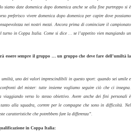
 lo siamo date domenica dopo domenica anche se alla fine purtroppo si è
orso preferisco vivere domenica dopo domenica per capire dove possiamo
 consapevolezza nei nostri mezzi. Ancora prima di cominciare il campionato
l turno in Coppa Italia. Come si dice … se l’appetito vien mangiando un
ovrà essere sempre il gruppo … un gruppo che deve fare dell’umiltà la
 umiltà, uno dei valori imprescindibili in questo sport: quando sei umile e
onfronti del mister: tutte insieme vogliamo seguire ciò che ci insegna.
a viaggiando verso lo stesso obiettivo. Avere anche dei fini personali è
tanto alla squadra, correre per le compagne che sono in difficoltà. Nel
ste caratteristiche che potrebbero fare la differenza”.
qualificazione in Coppa Italia: