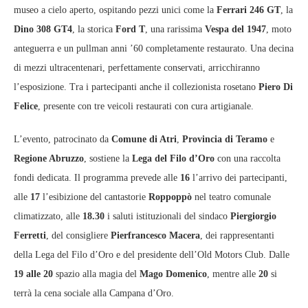
museo a cielo aperto, ospitando pezzi unici come la
Ferrari 246 GT
, la
Dino 308 GT4
, la storica
Ford T
, una rarissima
Vespa del 1947
, moto
anteguerra e un pullman anni ’60 completamente restaurato. Una decina
di mezzi ultracentenari, perfettamente conservati, arricchiranno
l’esposizione. Tra i partecipanti anche il collezionista rosetano
Piero Di
Felice
, presente con tre veicoli restaurati con cura artigianale.
L’evento, patrocinato da
Comune di Atri
,
Provincia di Teramo
e
Regione Abruzzo
, sostiene la
Lega del Filo d’Oro
con una raccolta
fondi dedicata. Il programma prevede alle
16
l’arrivo dei partecipanti,
alle
17
l’esibizione del cantastorie
Roppoppò
nel teatro comunale
climatizzato, alle
18.30
i saluti istituzionali del sindaco
Piergiorgio
Ferretti
, del consigliere
Pierfrancesco Macera
, dei rappresentanti
della Lega del Filo d’Oro e del presidente dell’Old Motors Club. Dalle
19 alle 20
spazio alla magia del
Mago Domenico
, mentre alle
20
si
terrà la cena sociale alla Campana d’Oro.