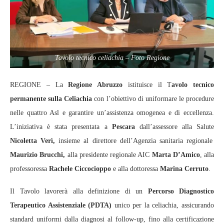
Tavolo tecnico celiachia – Foto Regione
REGIONE – La
Regione Abruzzo
istituisce il T
avolo tecnico
permanente sulla Celiachia
con l’obiettivo di uniformare le procedure
nelle quattro Asl e garantire un’assistenza omogenea e di eccellenza.
L’iniziativa è stata presentata a
Pescara
dall’assessore alla Salute
Nicoletta Verì,
insieme al direttore dell’Agenzia sanitaria regionale
Maurizio Brucchi,
alla presidente regionale AIC
Marta D’Amico
, alla
professoressa
Rachele Ciccocioppo
e alla dottoressa
Marina Cerruto
.
Il Tavolo lavorerà alla definizione di un
Percorso Diagnostico
Terapeutico Assistenziale (PDTA)
unico per la celiachia, assicurando
standard uniformi dalla diagnosi al follow‑up, fino alla certificazione